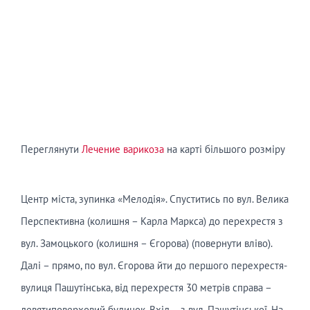
Переглянути
Лечение варикоза
на карті більшого розміру
Центр міста, зупинка «Мелодія». Спуститись по вул. Велика
Перспективна (колишня – Карла Маркса) до перехрестя з
вул. Замоцького (колишня – Єгорова) (повернути вліво).
Далі – прямо, по вул. Єгорова йти до першого перехрестя-
вулиця Пашутінська, від перехрестя 30 метрів справа –
девятиповерховий будинок. Вхід – з вул. Пашутінської. На