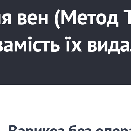
я вен (Метод 
 замість їх вид
Варикоз без опера