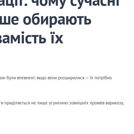
тіше обирають
амість їх
бою були впевнені: якщо вени розширилися — їх потрібно
ги приділяється не лише усуненню зовнішніх проявів варикозу,