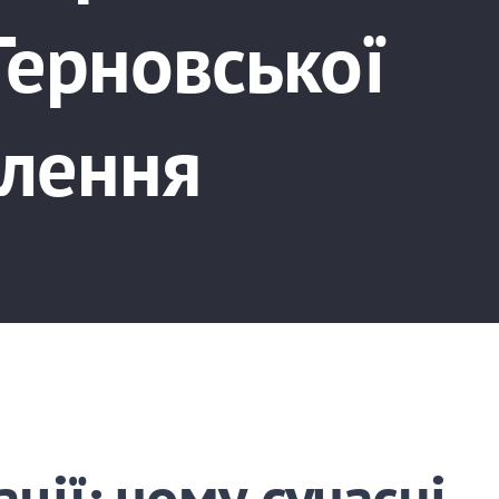
Терновської
алення
ції: чому сучасні