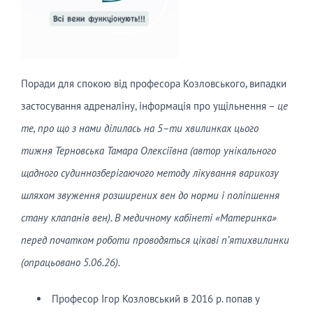
Поради для спокою від професора Козловського, випадки
застосування адреналіну, інформація про ущільнення –
це
те, про що з нами ділилась на 5
–
ти хвилинках цього
тижня Терновська Тамара Олексіївна (автор унікального
щадного
судиннозберігаючого
методу лікування варикозу
шляхом звуження розширених вен до норми і поліпшення
стану клапанів вен)
.
В медичному кабінеті «Материнка»
перед початком роботи проводяться цікаві п’ятихвилинки
(опрацьовано
5
.0
6
.26).
Професор Ігор Козловський в 2016 р. попав у