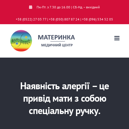
Skip
Пн.-Пт. з 7.30 до 16.00 | Сб.-Нд. – вихідний
to
+38 (0522) 27 03 77 | +38 (050) 807 87 24 | +38 (096) 534 52 05
content
Наявність алергії – це
привід мати з собою
спеціальну ручку.