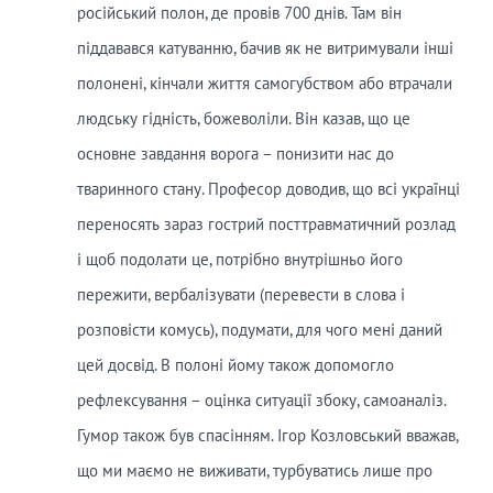
російський полон, де провів 700 днів. Там він
піддавався катуванню, бачив як не витримували інші
полонені, кінчали життя самогубством або втрачали
людську гідність, божеволіли. Він казав, що це
основне завдання ворога – понизити нас до
тваринного стану. Професор доводив, що всі українці
переносять зараз гострий посттравматичний розлад
і щоб подолати це, потрібно внутрішньо його
пережити, вербалізувати (перевести в слова і
розповісти комусь), подумати, для чого мені даний
цей досвід. В полоні йому також допомогло
рефлексування – оцінка ситуації збоку, самоаналіз.
Гумор також був спасінням. Ігор Козловський вважав,
що ми маємо не виживати, турбуватись лише про