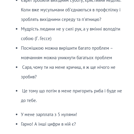
Євреї зробили вихідним суботу, християни неділю.
Коли вже мусульмани об’єднаються в профспілку і
зроблять вихідними середу та п’ятницю?
Мудрість людини не у силі рук, а у вмінні володіти
собою (Г. Гессе)
Посмішкою можна вирішити багато проблем –
мовчанням можна уникнути багатьох проблем
Сара, чому ти на мене кричиш, я ж ще нічого не
зробив?
Це тому що потім в мене пригорить риба і буде не
до тебе.
У мене зарплата з 5 нулями!
Гарно! А інші цифри в ній є?