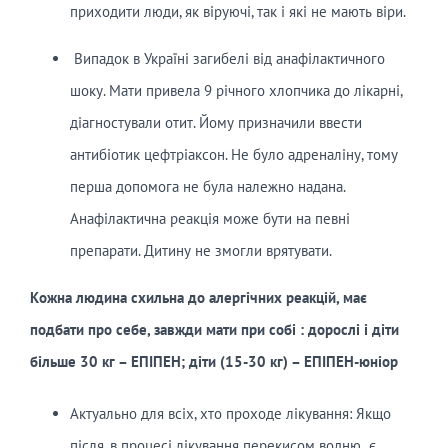
приходити люди, як віруючі, так і які не мають віри.
Випадок в Україні загибелі від анафілактичного
шоку. Мати привела 9 річного хлопчика до лікарні,
діагностували отит. Йому призначили ввести
антибіотик цефтріаксон. Не було адреналіну, тому
перша допомога не була належно надана.
Анафілактична реакція може бути на певні
препарати. Дитину не змогли врятувати.
Кожна людина схильна до алергічних реакцій, має
подбати про себе, завжди мати при собі : дорослі і діти
більше 30 кг – ЕПІПЕН; діти (15-30 кг) – ЕПІПЕН-юніор
Актуально для всіх, хто проходе лікування: Якщо
після, в процесі лікування перекисом водню є