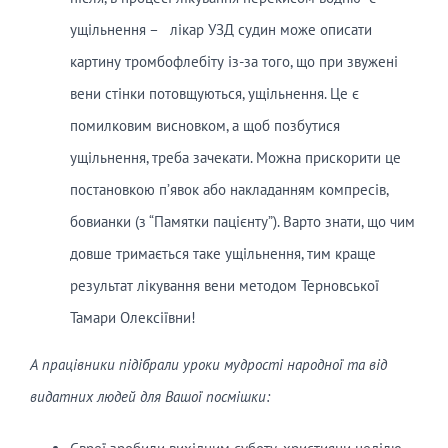
ущільнення – лікар УЗД судин може описати
картину тромбофлебіту із-за того, що при звужені
вени стінки потовщуються, ущільнення. Це є
помилковим висновком, а щоб позбутися
ущільнення, треба зачекати. Можна прискорити це
постановкою п’явок або накладанням компресів,
бовианки (з “Памятки пацієнту”). Варто знати, що чим
довше тримається таке ущільнення, тим краще
результат лікування вени методом Терновської
Тамари Олексіївни!
А
працівники підібрали уроки мудрості народної та від
видатних людей для Вашої посмішки
: