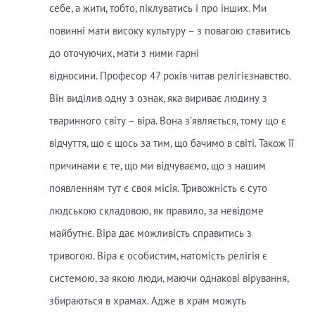
себе, а жити, тобто, піклуватись і про інших. Ми
повинні мати високу культуру – з повагою ставитись
до оточуючих, мати з ними гарні
відносини. Професор 47 років читав релігієзнавство.
Він виділив одну з ознак, яка вириває людину з
тваринного світу – віра. Вона з’являється, тому що є
відчуття, що є щось за тим, що бачимо в світі. Також її
причинами є те, що ми відчуваємо, що з нашим
появленням тут є своя місія. Тривожність є суто
людською складовою, як правило, за невідоме
майбутнє. Віра дає можливість справитись з
тривогою. Віра є особистим, натомість релігія є
системою, за якою люди, маючи однакові вірування,
збираються в храмах. Адже в храм можуть