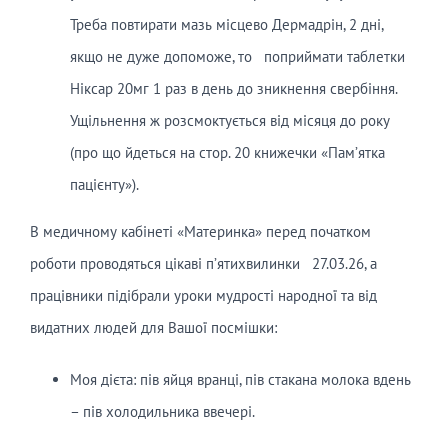
Треба повтирати мазь місцево Дермадрін, 2 дні,
якщо не дуже допоможе, то поприймати таблетки
Ніксар 20мг 1 раз в день до зникнення свербіння.
Ущільнення ж розсмоктується від місяця до року
(про що йдеться на стор. 20 книжечки «Пам’ятка
пацієнту»).
В медичному кабінеті «Материнка» перед початком
роботи проводяться цікаві п’ятихвилинки 27.03.26, а
працівники підібрали уроки мудрості народної та від
видатних людей для Вашої посмішки:
Моя дієта: пів яйця вранці, пів стакана молока вдень
– пів холодильника ввечері.