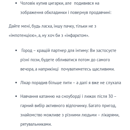
Чоловік купив цигарки, але подивився на
зображення обкладинки і повернув продавчині:
Дайте мені, будь ласка, іншу пачку, тільки не з
«імпотенцією», а, ну хоч би з «інфарктом».
Город – кращій партнер для інтиму: Ви застосуєте
різні пози, будете обливатися потом до самого
вечора, а наприкінці почуватиметесь щасливими.
Лікар порадив більше пити – а далі я вже не слухала
Навчання катанню на сноуборді і лижах після 30 –
гарний вибір активного відпочинку. Багато пригод,
знайомство можливе з різними людьми – лікарями,
рятувальниками.