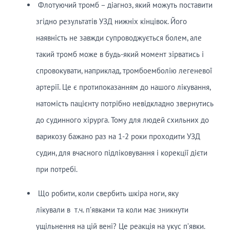
Флотуючий тромб – діагноз, який можуть поставити
згідно результатів УЗД нижніх кінцівок. Його
наявність не завжди супроводжується болем, але
такий тромб може в будь-який момент зірватись і
спровокувати, наприклад, тромбоемболію легеневої
артерії. Це є протипоказанням до нашого лікування,
натомість пацієнту потрібно невідкладно звернутись
до судинного хірурга. Тому для людей схильних до
варикозу бажано раз на 1-2 роки проходити УЗД
судин, для вчасного підліковування і корекції дієти
при потребі.
Що робити, коли свербить шкіра ноги, яку
лікували в т.ч. п’явками та коли має зникнути
ущільнення на цій вені? Це реакція на укус пʼявки.