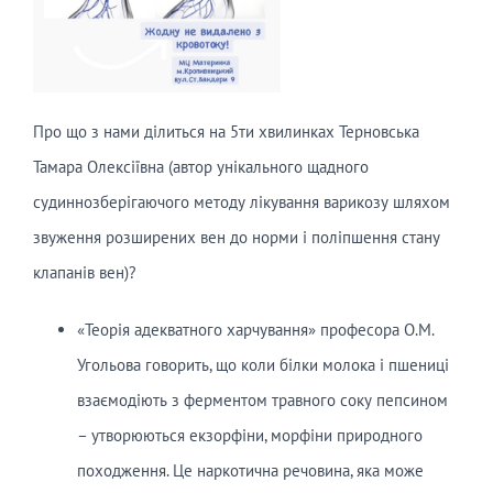
Про що з нами ділиться на 5ти хвилинках Терновська
Тамара Олексіївна (автор унікального щадного
судиннозберігаючого методу лікування варикозу шляхом
звуження розширених вен до норми і поліпшення стану
клапанів вен)?
«Теорія адекватного харчування» професора О.М.
Угольова говорить, що коли білки молока і пшениці
взаємодіють з ферментом травного соку пепсином
– утворюються екзорфіни, морфіни природного
походження. Це наркотична речовина, яка може