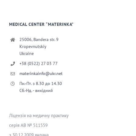
MEDICAL CENTER “MATERINKA”
25006, Bandera str. 9
Kropevnutskiy
Ukraine
+38 (0522) 27 03 77
materinkainfo@ukr.net
Пн.-Пт. з 8.30 до 14.30
Сб.-Нд. - вихідний
Ліцензія на медичну практику
серія АВ № 511559
з 30.12.2009 видана