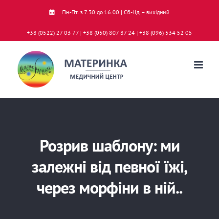
Skip
Пн.-Пт. з 7.30 до 16.00 | Сб.-Нд. – вихідний
to
+38 (0522) 27 03 77 | +38 (050) 807 87 24 | +38 (096) 534 52 05
content
Розрив шаблону: ми
залежні від певної їжі,
через морфіни в ній..