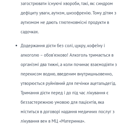
загострювати існуючі хвороби, такі, як: синдром
дефіциту уваги, аутизм, шизофренію. Тому дітям з
аутизмом не дають глютеновмісні продукти в
садочках.
Додержання дієти без солі, цукру, кофеїну і
алкоголю – обов’язково! Алкоголь тримається в
організмі два тижні, а коли починає взаємодіяти з
перекисом водню, введеним внутришньовенно,
утворюється руйнівний для печінки ацетальдегід.
Тримання дієти перед і до під час лікування є
беззастережною умовою для пацієнтів, яка
міститься в договорі надання медичних послуг з
лікування вен в МЦ «Материнка».