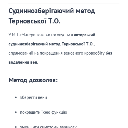
Судиннозберігаючий метод
Терновської Т.О.
У МЦ «Материнка» застосовується
авторський
судиннозберігаючий метод Терновської Т.О.
,
спрямований на покращення венозного кровообігу
без
видалення вен
.
Метод дозволяє:
зберегти вени
покращити їхню функцію
зменшити симптоми варикозу