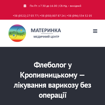
Skip
Пн.-Пт. з 7.30 до 16.00 | Сб.-Нд. – вихідний
to
+38 (0522) 27 03 77 | +38 (050) 807 87 24 | +38 (096) 534 52 05
content
Флеболог у
Кропивницькому —
лікування варикозу без
операції