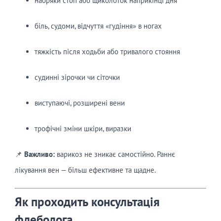
набряки стоп або щиколоток наприкінці дня
біль, судоми, відчуття «гудіння» в ногах
тяжкість після ходьби або тривалого стояння
судинні зірочки чи сіточки
виступаючі, розширені вени
трофічні зміни шкіри, виразки
📌
Важливо:
варикоз не зникає самостійно. Раннє
лікування вен — більш ефективне та щадне.
Як проходить консультація
флеболога