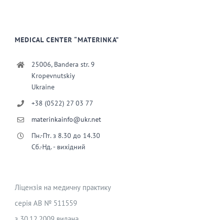
MEDICAL CENTER “MATERINKA”
25006, Bandera str. 9
Kropevnutskiy
Ukraine
+38 (0522) 27 03 77
materinkainfo@ukr.net
Пн.-Пт. з 8.30 до 14.30
Сб.-Нд. - вихідний
Ліцензія на медичну практику
серія АВ № 511559
з 30.12.2009 видана