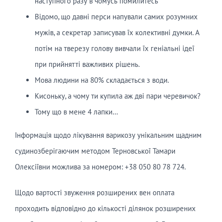
наступного разу в чомусь помилитесь
Відомо, що давні перси напували самих розумних
мужів, а секретар записував їх колективні думки. А
потім на тверезу голову вивчали їх геніальні ідеї
при прийнятті важливих рішень.
Мова людини на 80% складається з води.
Кисоньку, а чому ти купила аж дві пари черевичок?
Тому що в мене 4 лапки…
Інформація щодо лікування варикозу унікальним щадним
судинозберігаючим методом Терновської Тамари
Олексіївни можлива за номером: +38 050 80 78 724.
Щодо вартості звуження розширених вен оплата
проходить відповідно до кількості ділянок розширених