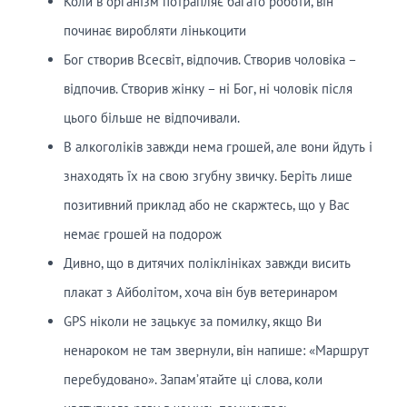
Коли в організм потрапляє багато роботи, він
починає виробляти лінькоцити
Бог створив Всесвіт, відпочив. Створив чоловіка –
відпочив. Створив жінку – ні Бог, ні чоловік після
цього більше не відпочивали.
В алкоголіків завжди нема грошей, але вони йдуть і
знаходять їх на свою згубну звичку. Беріть лише
позитивний приклад або не скаржтесь, що у Вас
немає грошей на подорож
Дивно, що в дитячих поліклініках завжди висить
плакат з Айболітом, хоча він був ветеринаром
GPS ніколи не зацькує за помилку, якщо Ви
ненароком не там звернули, він напише: «Маршрут
перебудовано». Запам’ятайте ці слова, коли