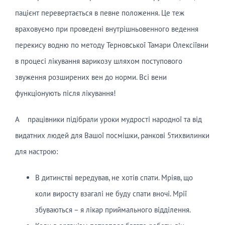
пацієнт перевертається в певне положення. Це теж
враховуємо при проведені внутрішньовенного ведення
перекису водню по методу Терновської Тамари Олексіївни
в процесі лікування варикозу шляхом поступового
звуження розширених вен до норми. Всі вени
функціонують після лікування!
А працівники підібрали уроки мудрості народної та від
видатних людей для Вашої посмішки, ранкові 5тихвилинки
для настрою:
В дитинстві вередував, не хотів спати. Мріяв, що
коли виросту взагалі не буду спати вночі. Мрії
збуваються – я лікар приймального відділення.