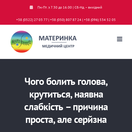
Skip
Пн.-Пт. з 7.30 до 16.00 | Сб.-Нд. – вихідний
to
+38 (0522) 27 03 77 | +38 (050) 807 87 24 | +38 (096) 534 52 05
content
Чого болить голова,
крутиться, наявна
слабкість – причина
проста, але серйзна