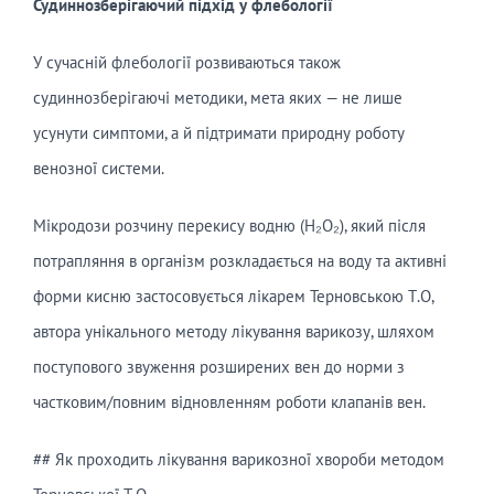
Судиннозберігаючий
п
ідхід у флебології
У сучасній флебології розвиваються також
судиннозберігаючі методики, мета яких — не лише
усунути симптоми, а й підтримати природну роботу
венозної системи.
Мікродози розчину перекису водню (H₂O₂), який після
потрапляння в організм розкладається на воду та активні
форми кисню застосовується лікарем Терновською Т.О,
автора унікального методу лікування варикозу, шляхом
поступового звуження розширених вен до норми з
частковим/повним відновленням роботи клапанів вен.
## Як проходить лікування варикозної хвороби методом