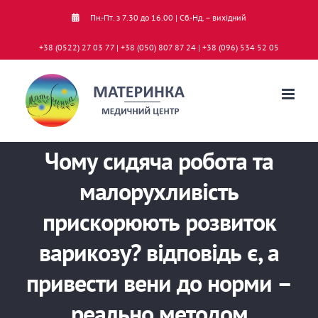
Skip
Пн.-Пт. з 7.30 до 16.00 | Сб.-Нд. – вихідний
to
+38 (0522) 27 03 77 | +38 (050) 807 87 24 | +38 (096) 534 52 05
content
Чому сидяча робота та
малорухливість
прискорюють розвиток
варикозу? відповідь є, а
привести вени до норми –
реально методом