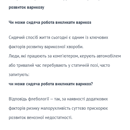
розвиток варикозу
Чи може сидяча робота викликати варикоз
Сидячий спосіб життя сьогодні є одним із ключових
факторів розвитку варикозної хвороби.
Люди, які працюють за комп’ютером, керують автомобілем
або тривалий час перебувають у статичній позі, часто
запитують:
чи може сидяча робота викликати варикоз?
Відповідь флебології — так, за наявності додаткових
факторів ризику малорухливість суттєво прискорює
розвиток венозної недостатності.