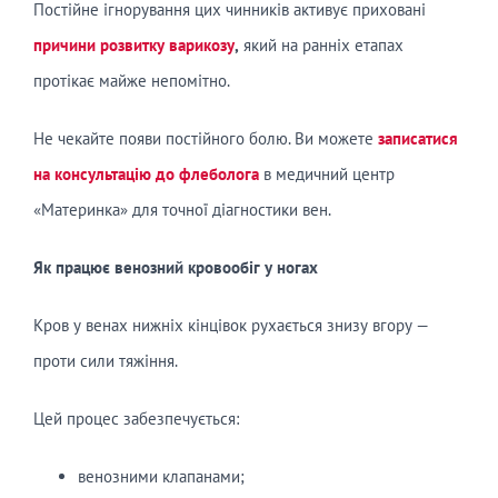
Постійне ігнорування цих чинників активує приховані
причини розвитку варикозу
,
який на ранніх етапах
протікає майже непомітно.
Не чекайте появи постійного болю. Ви можете
записатися
на консультацію до флеболога
в медичний центр
«Материнка» для точної діагностики вен.
Як працює венозний кровообіг
у
ногах
Кров у венах нижніх кінцівок рухається знизу вгору —
проти сили тяжіння.
Цей процес забезпечується:
венозними клапанами;