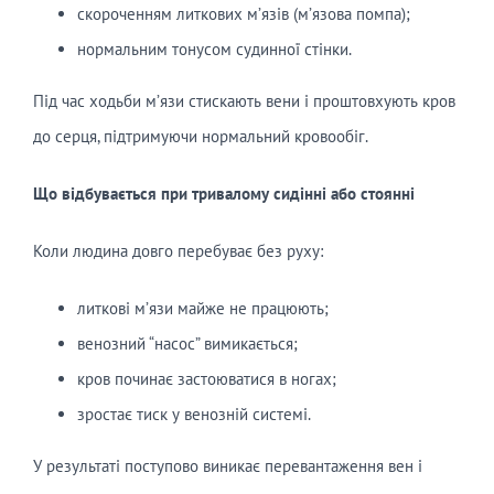
скороченням литкових м’язів (м’язова помпа);
нормальним тонусом судинної стінки.
Під час ходьби м’язи стискають вени і проштовхують кров
до серця, підтримуючи нормальний кровообіг.
Що відбувається при тривалому сидінні або стоянні
Коли людина довго перебуває без руху:
литкові м’язи майже не працюють;
венозний “насос” вимикається;
кров починає застоюватися в ногах;
зростає тиск у венозній системі.
У результаті поступово виникає перевантаження вен і