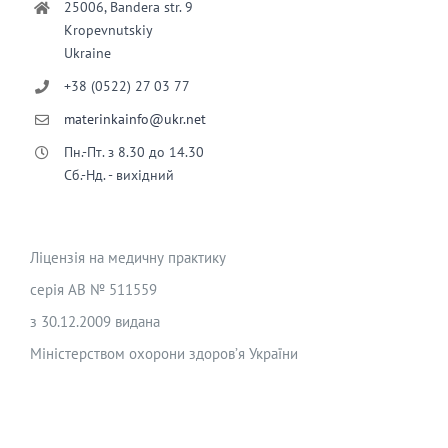
25006, Bandera str. 9
Kropevnutskiy
Ukraine
+38 (0522) 27 03 77
materinkainfo@ukr.net
Пн.-Пт. з 8.30 до 14.30
Сб.-Нд. - вихідний
Ліцензія на медичну практику
серія АВ № 511559
з 30.12.2009 видана
Міністерством охорони здоров’я України