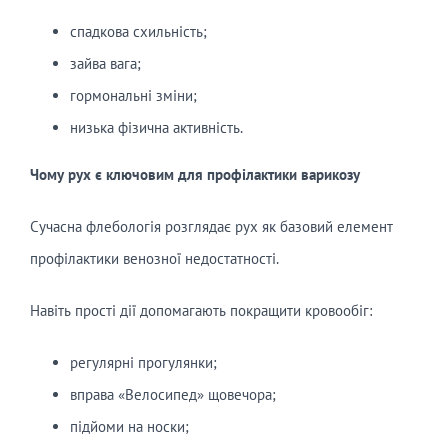
спадкова схильність;
зайва вага;
гормональні зміни;
низька фізична активність.
Чому рух є ключовим для
проф
ілактики варикозу
Сучасна флебологія розглядає рух як базовий елемент
профілактики венозної недостатності.
Навіть прості дії допомагають покращити кровообіг:
регулярні прогулянки;
вправа «Велосипед» щовечора;
підйоми на носки;