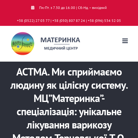
Skip
Пн.-Пт. з 7.30 до 16.00 | Сб.-Нд. – вихідний
to
+38 (0522) 27 03 77 | +38 (050) 807 87 24 | +38 (096) 534 52 05
content
АСТМА. Ми сприймаємо
людину як цілісну систему.
МЦ”Материнка”-
спеціалізація: унікальне
лікування варикозу
Методом Терновської Т.О.