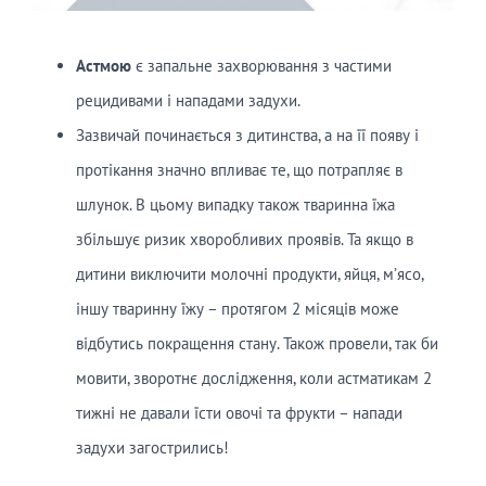
Астмою
є запальне захворювання з частими
рецидивами і нападами задухи.
Зазвичай починається з дитинства, а на її появу і
протікання значно впливає те, що потрапляє в
шлунок. В цьому випадку також тваринна їжа
збільшує ризик хворобливих проявів. Та якщо в
дитини виключити молочні продукти, яйця, м’ясо,
іншу тваринну їжу – протягом 2 місяців може
відбутись покращення стану. Також провели, так би
мовити, зворотнє дослідження, коли астматикам 2
тижні не давали їсти овочі та фрукти – напади
задухи загострились!