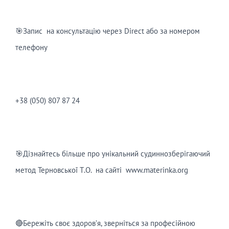
⠀
🎯Запис на консультацію через Direct або за номером
телефону
⠀
+38 (050) 807 87 24
⠀
🎯Дізнайтесь більше про унікальний судиннозберігаючий
метод Терновської Т.О. на сайті www.materinka.org
⠀
🔴Бережіть своє здоров’я, зверніться за професійною