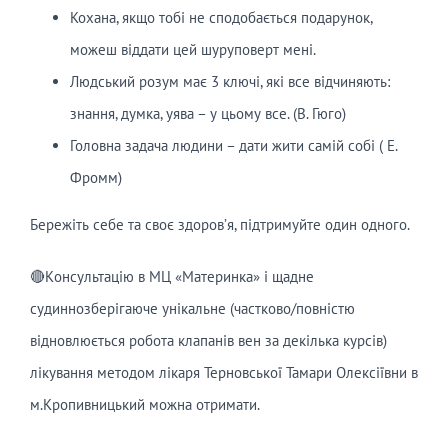
Кохана, якщо тобі не сподобається подарунок,
можеш віддати цей шуруповерт мені.
Людський розум має 3 ключі, які все відчиняють:
знання, думка, уява – у цьому все. (В. Гюго)
Головна задача людини – дати жити самій собі ( Е.
Фромм)
Бережіть себе та своє здоров’я, підтримуйте один одного.
🔴Kонсультацію в МЦ «Материнка» і щадне
судиннозберігаюче унікальне (частково/повністю
відновлюється робота клапанів вен за декілька курсів)
лікування методом лікаря Терновської Тамари Олексіївни в
м.Кропивницький можна отримати.