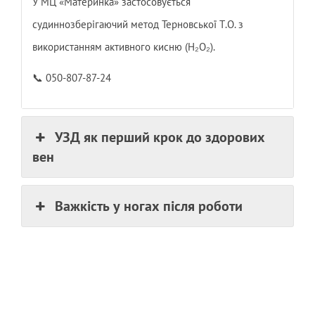
У МЦ «Материнка» застосовується
судиннозберігаючий метод Терновської Т.О. з
використанням активного кисню (H₂O₂).
📞 050-807-87-24
УЗД як перший крок до здорових
вен
Важкість у ногах після роботи