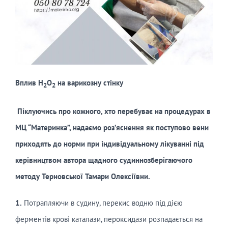
Вплив Н
О
на варикозну стінку
2
2
Піклуючись про кожного, хто перебуває на процедурах в
МЦ “Материнка”, надаємо роз’яснення як поступово вени
приходять до норми при індивідуальному лікуванні під
керівництвом автора щадного судиннозберігаючого
методу Терновської Тамари Олексіївни.
1.
Потрапляючи в судину, перекис водню під дією
ферментів крові каталази, пероксидази розпадається на