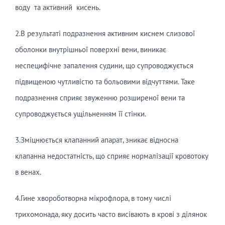
воду та активний кисень.
2.В результаті подразнення активним киснем слизової
оболонки внутрішньої поверхні вени, виникає
неспецифічне запалення судини, що супроводжується
підвищеною чутливістю та больовими відчуттями. Таке
подразнення сприяє звуженню розширеної вени та
супроводжується ущільненням її стінки.
3.Зміцнюється клапанний апарат, зникає відносна
клапанна недостатність, що сприяє нормалізації кровотоку
в венах.
4.Гине хвороботворна мікрофлора, в тому числі
трихомонада, яку досить часто висівають в крові з ділянок