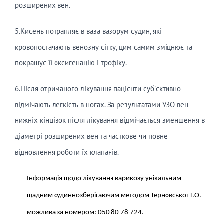
розширених вен.
5.Кисень потрапляє в ваза вазорум судин, які
кровопостачають венозну сітку, цим самим зміцнює та
покращує її оксигенацію і трофіку.
6.Після отриманого лікування пацієнти суб’єктивно
відмічають легкість в ногах. За результатами УЗО вен
нижніх кінцівок після лікування відмічається зменшення в
діаметрі розширених вен та часткове чи повне
відновлення роботи їх клапанів.
Інформація щодо лікування варикозу унікальним
щадним судиннозберігаючим методом Терновської Т.О.
можлива за номером: 050 80 78 724.