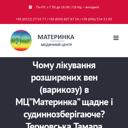
Skip
Пн.-Пт. з 7.30 до 16.00 | Сб.-Нд. – вихідний
to
+38 (0522) 27 03 77 | +38 (050) 807 87 24 | +38 (096) 534 52 05
content
Чому лікування
розширених вен
(варикозу) в
МЦ”Материнка” щадне і
судиннозберігаюче?
Терновська Тамара