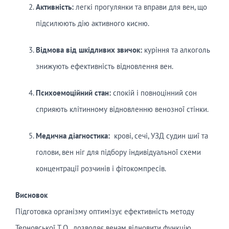
Активність:
легкі прогулянки та вправи для вен, що
підсилюють дію активного кисню.
Відмова від шкідливих звичок:
куріння та алкоголь
знижують ефективність відновлення вен.
Психоемоційний стан:
спокій і повноцінний сон
сприяють клітинному відновленню венозної стінки.
Медична діагностика:
крові, сечі, УЗД судин шиї та
голови, вен ніг для підбору індивідуальної схеми
концентрації розчинів і фітокомпресів.
Висновок
Підготовка організму оптимізує ефективність методу
Терновської Т.О., дозволяє венам відновити функцію