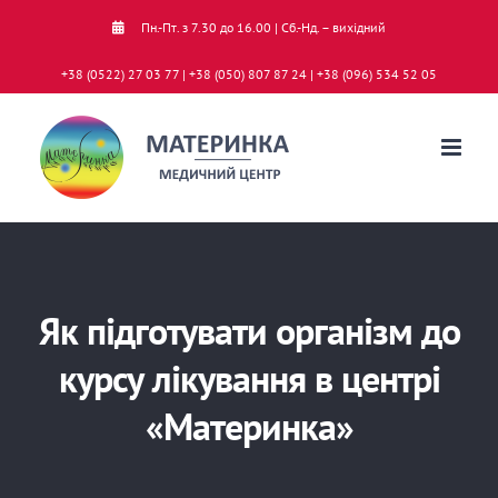
Skip
Пн.-Пт. з 7.30 до 16.00 | Сб.-Нд. – вихідний
to
+38 (0522) 27 03 77 | +38 (050) 807 87 24 | +38 (096) 534 52 05
content
Як підготувати організм до
курсу лікування в центрі
«Материнка»