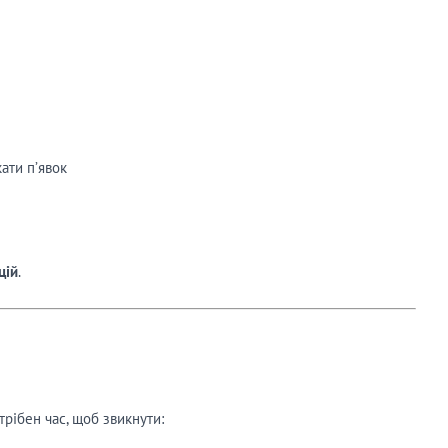
кати п’явок
цій
.
трібен час, щоб звикнути: