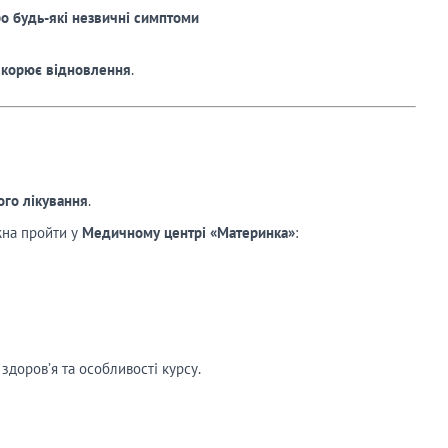
о будь-які незвичні симптоми
искорює відновлення
.
ого лікування
.
жна пройти у
Медичному центрі «Материнка»
:
 здоров’я та особливості курсу.