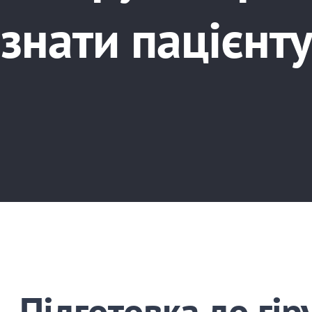
знати пацієнту
Підготовка до гір