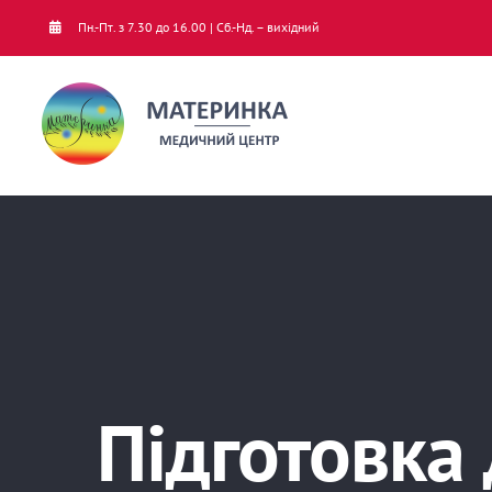
Skip
Пн.-Пт. з 7.30 до 16.00 | Сб.-Нд. – вихідний
to
content
Підготовка 