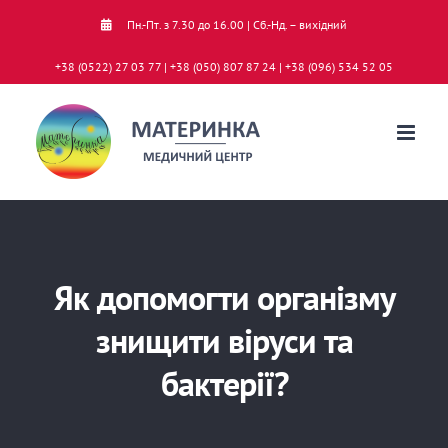
Skip
Пн.-Пт. з 7.30 до 16.00 | Сб.-Нд. – вихідний
to
+38 (0522) 27 03 77 | +38 (050) 807 87 24 | +38 (096) 534 52 05
content
Як допомогти організму
знищити віруси та
бактерії?