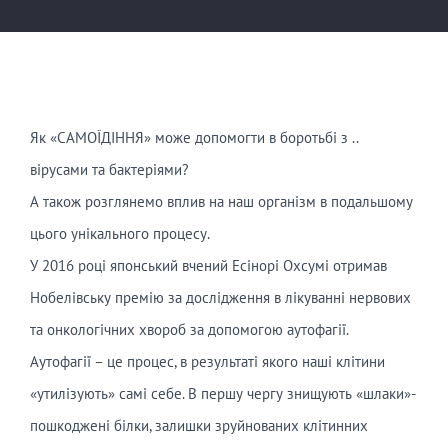
Як «САМОЇДІННЯ» може допомогти в боротьбі з ..
вірусами та бактеріями?
А також розглянемо вплив на наш організм в подальшому
цього унікального процесу.
У 2016 році японський вчений Есінорі Охсумі отримав
Нобелівську премію за дослідження в лікуванні нервових
та онкологічних хвороб за допомогою аутофагії.
Аутофагії – це процес, в результаті якого наші клітини
«утилізують» самі себе. В першу чергу знищують «шлаки»-
пошкоджені білки, залишки зруйнованих клітинних