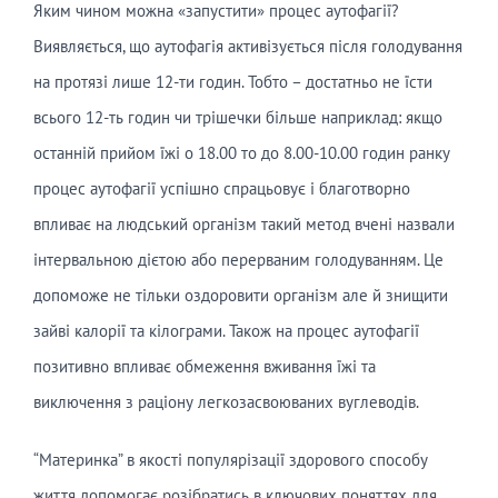
Яким чином можна «запустити» процес аутофагії?
Виявляється, що аутофагія активізується після голодування
на протязі лише 12-ти годин. Тобто – достатньо не їсти
всього 12-ть годин чи трішечки більше наприклад: якщо
останній прийом їжі о 18.00 то до 8.00-10.00 годин ранку
процес аутофагії успішно спрацьовує і благотворно
впливає на людський організм такий метод вчені назвали
інтервальною дієтою або перерваним голодуванням. Це
допоможе не тільки оздоровити організм але й знищити
зайві калорії та кілограми. Також на процес аутофагії
позитивно впливає обмеження вживання їжі та
виключення з раціону легкозасвоюваних вуглеводів.
“Материнка” в якості популярізації здорового способу
життя допомогає розібратись в ключових поняттях для