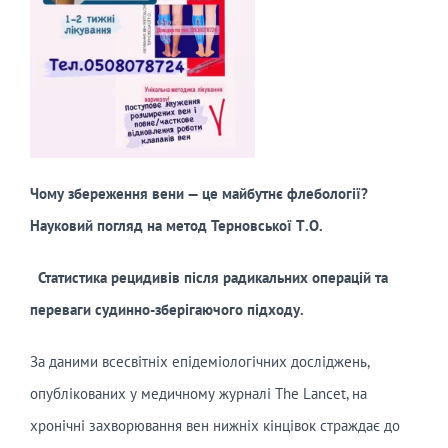
Чому
збереження
вени
— це
майбутнє
флебології
?
Науковий
погляд
на метод Терновської Т.О.
Статистика
рецидивів
п
ісля
радикальних
операцій
та
переваги
судинно-зберігаючого
підходу
.
За даними всесвітніх епідеміологічних досліджень,
опублікованих у медичному журналі The Lancet, на
хронічні захворювання вен нижніх кінцівок страждає до