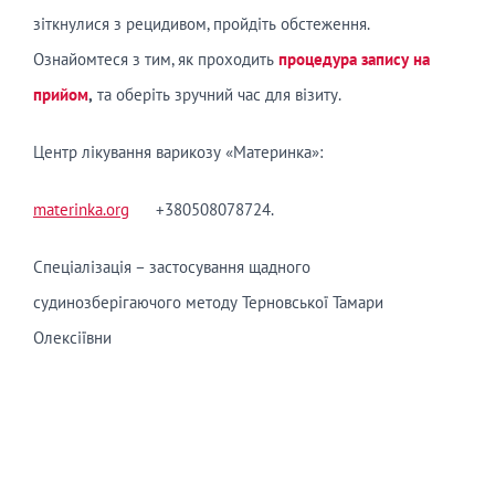
зіткнулися з рецидивом, пройдіть обстеження.
Ознайомтеся з тим, як проходить
процедура запису на
прийом
,
та оберіть зручний час для візиту.
Центр лікування варикозу «Материнка»:
materinka.org
+380508078724.
Спеціалізація – застосування щадного
судинозберігаючого методу Терновської Тамари
Олексіївни