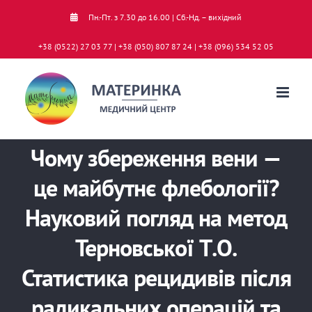
Skip
Пн.-Пт. з 7.30 до 16.00 | Сб.-Нд. – вихідний
to
+38 (0522) 27 03 77 | +38 (050) 807 87 24 | +38 (096) 534 52 05
content
Чому збереження вени —
це майбутнє флебології?
Науковий погляд на метод
Терновської Т.О.
Статистика рецидивів після
радикальних операцій та