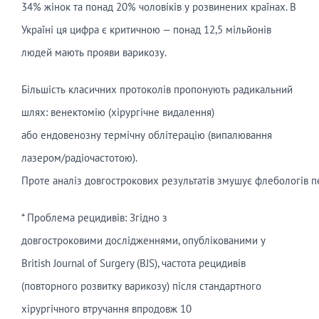
34% жінок та понад 20% чоловіків у розвинених країнах. В
Україні ця цифра є критичною — понад 12,5 мільйонів
людей мають прояви варикозу.
Більшість класичних протоколів пропонують радикальний
шлях: венектомію (хірургічне видалення)
або ендовенозну термічну облітерацію (випалювання
лазером/радіочастотою).
Проте аналіз довгострокових результатів змушує флебологів пе
* Проблема рецидивів: Згідно з
довгостроковими дослідженнями, опублікованими у
British Journal of Surgery (BJS), частота рецидивів
(повторного розвитку варикозу) після стандартного
хірургічного втручання впродовж 10