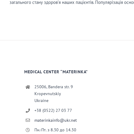
загального стану здоров’я наших пацієнтів. Популярізація осн
MEDICAL CENTER “MATERINKA”
25006, Bandera str. 9
Kropevnutskiy
Ukraine
+38 (0522) 27 03 77
materinkainfo@ukr.net
Пн.-Пт. з 8.30 до 14.30