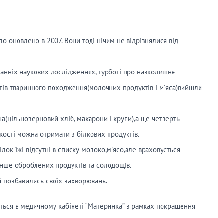
о оновлено в 2007. Вони тоді нічим не відрізнялися від
станніх наукових дослідженнях, турботі про навколишнє
уктів тваринного походження(молочних продуктів і м’яса)вийшли
а(цільнозерновий хліб, макарони і крупи),а ще четверть
ькості можна отримати з білкових продуктів.
ілок їжі відсутні в списку молоко,м’ясо,але враховується
енше оброблених продуктів та солодощів.
ей позбавились своїх захворювань.
иться в медичному кабінеті “Материнка” в рамках покращення