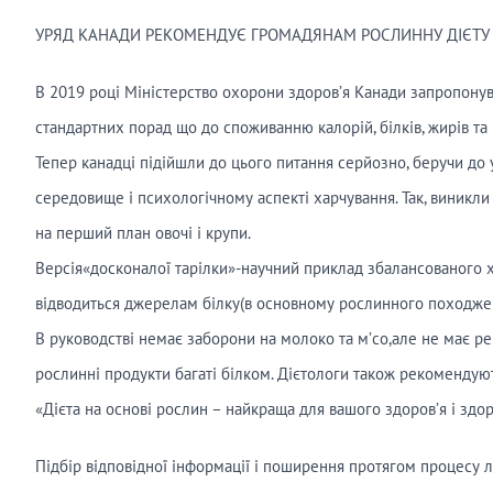
УРЯД КАНАДИ РЕКОМЕНДУЄ ГРОМАДЯНАМ РОСЛИННУ ДІЄТУ
В 2019 році Міністерство охорони здоров’я Канади запропонува
стандартних порад що до споживанню калорій, білків, жирів та 
Тепер канадці підійшли до цього питання серйозно, беручи до 
середовище і психологічному аспекті харчування. Так, виникли
на перший план овочі і крупи.
Версія«досконалої тарілки»-научний приклад збалансованого ха
відводиться джерелам білку(в основному рослинного походження:
В руководстві немає заборони на молоко та м’со,але не має реко
рослинні продукти багаті білком. Дієтологи також рекомендую
«Дієта на основі рослин – найкраща для вашого здоров’я і здор
Підбір відповідної інформації і поширення протягом процесу 