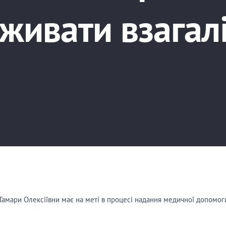
живати взагал
амари Олексіївни має на меті в процесі надання медичної допомоги, 