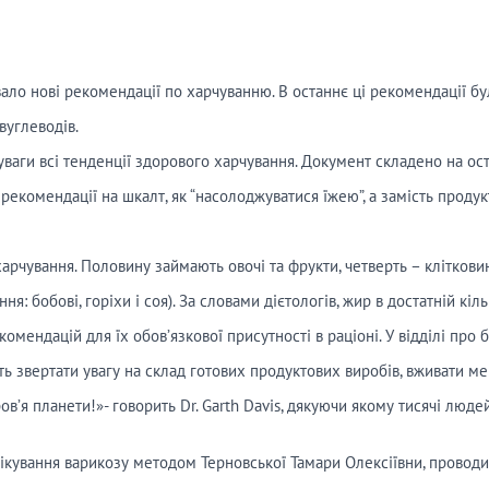
ло нові рекомендації по харчуванню. В останнє ці рекомендації бул
вуглеводів.
уваги всі тенденції здорового харчування. Документ складено на о
 рекомендації на шкалт, як “насолоджуватися їжею”, а замість прод
рчування. Половину займають овочі та фрукти, четверть – клітковин
 бобові, горіхи і соя). За словами дієтологів, жир в достатній кіл
мендацій для їх обов’язкової присутності в раціоні. У відділі про б
ть звертати увагу на склад готових продуктових виробів, вживати м
ов’я планети!»- говорить Dr. Garth Davis, дякуючи якому тисячі люд
лікування варикозу методом Терновської Тамари Олексіївни, провод