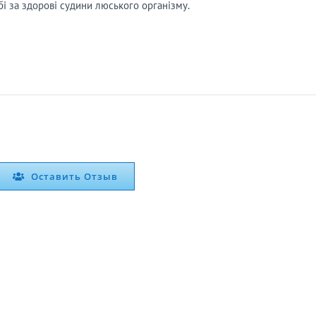
бі за здорові судини люського організму.
Оставить Отзыв