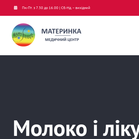
Skip
Пн.-Пт. з 7.30 до 16.00 | Сб.-Нд. – вихідний
to
content
Молоко і лік