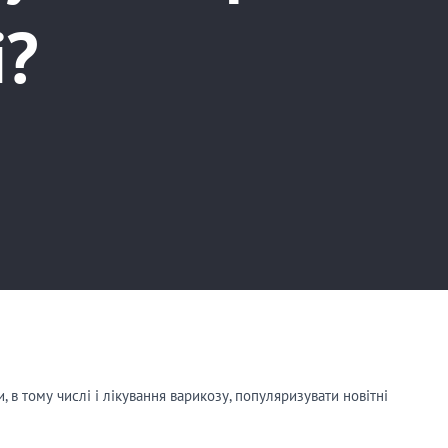
і?
в тому числі і лікування варикозу, популяризувати новітні