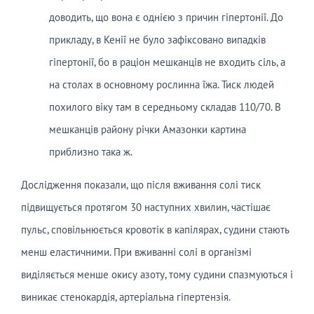
доводить, що вона є однією з причин гіпертонії. До
прикладу, в Кенії не було зафіксовано випадків
гіпертонії, бо в раціон мешканців не входить сіль, а
на столах в основному рослинна їжа. Тиск людей
похилого віку там в середньому складав 110/70. В
мешканців району річки Амазонки картина
приблизно така ж.
Дослідження показали, що після вживання солі тиск
підвищується протягом 30 наступних хвилин, частішає
пульс, сповільнюється кровотік в капілярах, судини стають
менш еластичними. При вживанні солі в організмі
виділяється менше окису азоту, тому судини спазмуються і
виникає стенокардія, артеріальна гіпертензія.