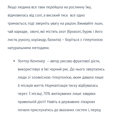
Якщо людина все таки перейшла на рослинну їжу,
відмовилась від солі, а високий тиск все одно
тримається, тоді зверніть увагу на раціон. Вживайте льон,
чай каркаде, овочі, які містять азот (броколі, буряк і його
листя, руколу, коріандр, базилік) – боріться з гіпертонією
натуральними методами.
Уолтер Кемпнер – автор рисово-фруктової дієти,
використовує в їжі чорний рис. До нього звертались
люди зі злоякісною гіпертонією, яким давали лише
6 місяців життя. Нормалізація тиску відбувалась
через 3 місяці, 70% вилікуваних лише завдяки
правильній дієті! Навіть в державних лікарнях
почали прислухатись до вказаних систем і, перед