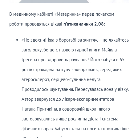
В медичному кабінеті «Материнка» перед початком
роботи проводяться цікаві
п’ятихвилинки
2.08
:
«Не здохни! Їжа в боротьбі за життя», – не лякайтесь
заголовку, бо це є назвою гарної книги Майкла
Грегера про здорове харчування! Його бабуся в 65
років страждала на купу захворювань, серед яких
атеросклероз, серцево-судинна недуга.
Проводилось шунтування. Пересувалась вона у візку.
Автор звернувся до лікаря-експериментатора
Натана Притикіна, в оздоровчій школі якого
застосовувались лише рослинна дієта і система
фізичних вправ. Бабуся стала на ноги та прожила іще