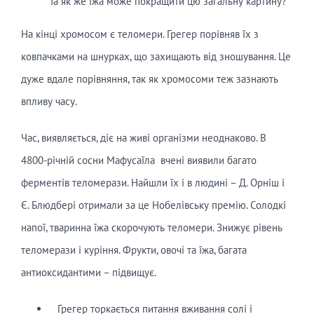
Та як же їжа може покращити цю загальну картину?
На кінці хромосом є теломери. Грегер порівняв їх з
ковпачками на шнурках, що захищають від зношування. Це
дуже вдале порівняння, так як хромосоми теж зазнають
впливу часу.
Час, виявляється, діє на живі організми неоднаково. В
4800-річній сосни Мафусаїла вчені виявили багато
ферментів теломерази. Найшли їх і в людині – Д. Орніш і
Є. Блюдбері отримали за це Нобелівську премію. Солодкі
напої, тваринна їжа скорочують теломери. Знижує рівень
теломерази і куріння. Фрукти, овочі та їжа, багата
антиоксидантими – підвищує.
Грегер торкається питання вживання солі і