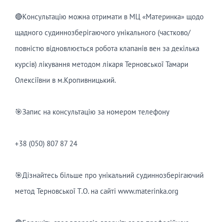
🔴Kонсультацію можна отримати в МЦ «Материнка» щодо
щадного судиннозберігаючого унікального (частково/
повністю відновлюється робота клапанів вен за декілька
курсів) лікування методом лікаря Терновської Тамари
Олексіївни в м.Кропивницький.
⠀
🎯Запис на консультацію за номером телефону
⠀
+38 (050) 807 87 24
⠀
🎯Дізнайтесь більше про унікальний судиннозберігаючий
метод Терновської Т.О. на сайті www.materinka.org
⠀