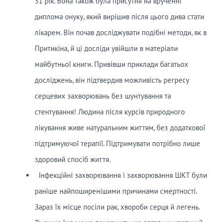
31 рік. Вона також була присутня на врученні
диплома онуку, який вирішив після цього дива стати
лікарем. Він почав досліджувати подібні методи, як в
Притикіна, й ці досліди увійшли в матеріали
майбутньої книги. Привівши приклади багатьох
досліджень, він підтвердив можливість регресу
серцевих захворювань без шунтування та
стентування! Людина після курсів природного
лікування живе натуральним життям, без додаткової
підтримуючої терапії. Підтримувати потрібно лише
здоровий спосіб життя.
Інфекційні захворювання і захворювання ШКТ були
раніше найпоширенішими причинами смертності.
Зараз їх місце посіли рак, хвороби серця й легень.