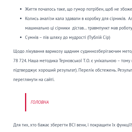
Життя почалось таке, що гумор потрібен, щоб не збожев
Колись аналізи кала здавали в коробку для сірників. А
машинально ці сірники дістав… травмпункт мав роботу
Сумнів – пів шляху до мудрості (Публій Сір)
Щодо лікування варикозу щадним судиннозберігаючим метод
78 724. Наша методика Терновської Т.О. є унікальною – тому
підтверджує хороший результат). Перелік обстежень. Результа
переглянути на сайті.
ГОЛОВНА
Для тих, хто бажає зберегти ВСІ вени, і покращити їх функції