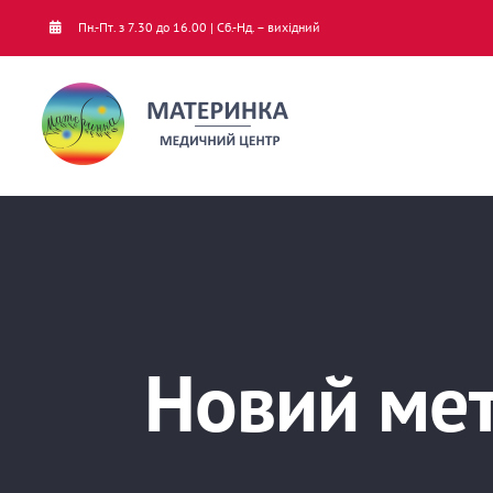
Skip
Пн.-Пт. з 7.30 до 16.00 | Сб.-Нд. – вихідний
to
content
Новий мет