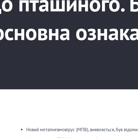
о пташиного. Б
основна ознака
Новий метапневмовірус (МПВ), виявляється, був відомий