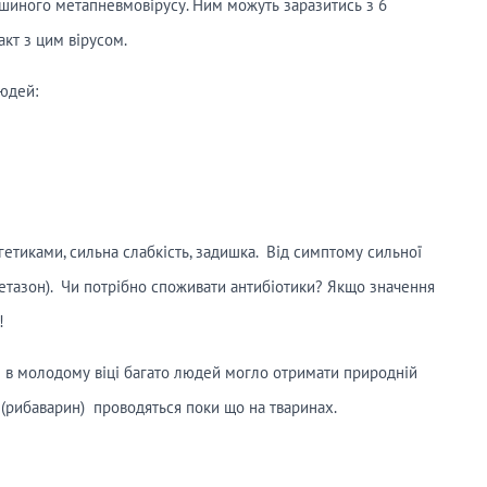
ашиного метапневмовірусу. Ним можуть заразитись з 6
акт з цим вірусом.
людей:
гетиками, сильна слабкість, задишка. Від симптому сильної
етазон). Чи потрібно споживати антибіотики? Якщо значення
!
е в молодому віці багато людей могло отримати природній
 (рибаварин) проводяться поки що на тваринах.