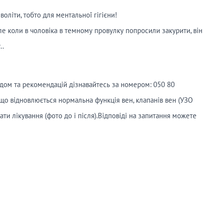
оліти, тобто для ментальної гігієни!
ле коли в чоловіка в темному провулку попросили закурити, він
..
ом та рекомендацій дізнавайтесь за номером: 050 80
 що відновлюється нормальна функція вен, клапанів вен (УЗО
ти лікування (фото до і після).Відповіді на запитання можете
!⠀