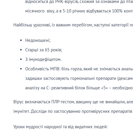
відноситься до РНК-вірусів, схожий за ознаками до пт
місячного віку, а в 5-10 річних відбувається 100% конт
Найбільш уразливі, із важким перебігом, наступні категорії 
Недоношені;
Старші за 65 років;
З імунодефіцитом.
Особливість МПВ: біль горла, який не знімається аналь
задишки застосовують гормональні препарати (дексам
аналізу на С- реактивний білок більше «5» – необхідно
Вірус визначається ПЛР-тестом, вакцину ще не винайшли, ал
імунітет. Досліди по застосуванню противірусних препаратів
Уроки мудрості народної та від видатних людей: