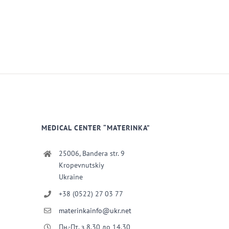
MEDICAL CENTER “MATERINKA”
25006, Bandera str. 9
Kropevnutskiy
Ukraine
+38 (0522) 27 03 77
materinkainfo@ukr.net
Пн.-Пт. з 8.30 до 14.30