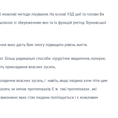
і можливі методи лікування. На основі УЗД шиї та голови Ви
шляхом зі збереженням вен та їх функцій (метод Терновської
ення яких дасть Вам змогу підвищити рівень життя.
іг. Більш радикальні способи: хірургічне видалення, лазерне,
ють прикладання власних зусиль.
кладення власних зусиль, і навіть, якщо людина хоче піти цим
зати, чи немає протипоказів. Є ж такі протипокази , які
 виконанні яких стан людини поліпшується і є можливим