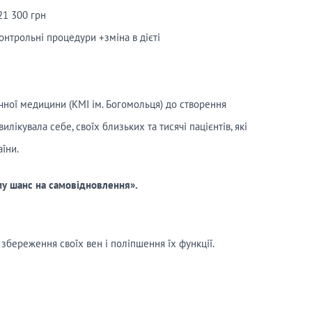
 300 грн
контрольні процедури +зміна в дієті
ичної медицини (КМІ ім. Богомольця) до створення
ікувала себе, своїх близьких та тисячі пацієнтів, які
їни.
му шанс на самовідновлення».
збереження своїх вен і поліпшення їх функції.