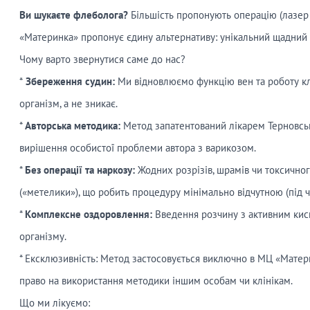
Ви шукаєте флеболога?
Більшість пропонують операцію (лазер а
«Материнка» пропонує єдину альтернативу: унікальний щадний
Чому варто звернутися саме до нас?
*
Збереження судин:
Ми відновлюємо функцію вен та роботу кл
організм, а не зникає.
*
Авторська методика:
Метод запатентований лікарем Терновсько
вирішення особистої проблеми автора з варикозом.
*
Без операції та наркозу:
Жодних розрізів, шрамів чи токсичног
(«метелики»), що робить процедуру мінімально відчутною (під ч
*
Комплексне оздоровлення:
Введення розчину з активним кис
організму.
* Ексклюзивність: Метод застосовується виключно в МЦ «Матер
право на використання методики іншим особам чи клінікам.
Що ми лікуємо: