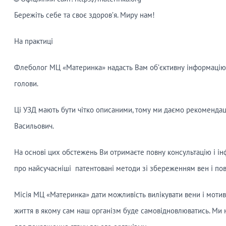
Бережіть себе та своє здоров’я. Миру нам!
На практиці
Флеболог МЦ «Материнка» надасть Вам об’єктивну інформацію н
голови.
Ці УЗД мають бути чітко описаними, тому ми даємо рекомендаці
Васильович.
На основі цих обстежень Ви отримаєте повну консультацію і ін
про найсучасніші патентовані методи зі збереженням вен і по
Місія МЦ «Материнка» дати можливість вилікувати вени і моти
життя в якому сам наш організм буде самовідновлюватись. Ми 