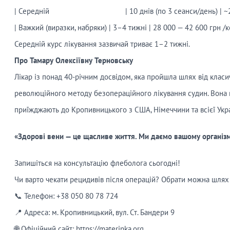
| Середній | 10 днів (по 3 сеанси/день) | ~21
| Важкий (виразки, набряки) | 3–4 тижні | 28 000 — 42 600 грн /
Середній курс лікування зазвичай триває 1–2 тижні.
Про Тамару Олексіївну Терновську
Лікар із понад 40-річним досвідом, яка пройшла шлях від клас
революційного методу безопераційного лікування судин. Вона вил
приїжджають до Кропивницького з США, Німеччини та всієї Укра
«Здорові вени — це щасливе життя. Ми даємо вашому організ
Запишіться на консультацію флеболога сьогодні!
Чи варто чекати рецидивів після операцій? Обрати можна шлях 
📞 Телефон: +38 050 80 78 724
📍 Адреса: м. Кропивницький, вул. Ст. Бандери 9
🌐 Офіційний сайт: https://materinka.org