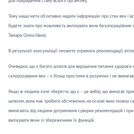
для покращення стану всього організму.
Тому наша мета об’єктивно надати інформацію про стан вен і вс
будете знати про можливість вилікувати вени безопераційним 
Тамари Олексіївни).
В результаті консультації зможете отримати рекомендації, втіл
Очевидно, що є багато шляхів для вирішення питання здоров’я н
склерозування вен – є більш простими в розумінні і не вимага
Якщо ж людина хоче зберегти, що є – це вибір, що вимагає при
шляхом, вона має зробити обстеження, на основі яких можна ска
вимагають від людини дотримання суворих рекомендацій і при
вилікувати вени зі збереженням їх функцій.