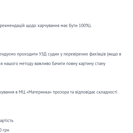
 рекмендацій щодо харчування має бути 100%).
мендуємо проходити УЗД судин у перевірених фахівців (якщо в
для нашого методу важливо бачити повну картину стану
ікування в МЦ «Материнка» прозора та відповідає складності
ртість
0 грн