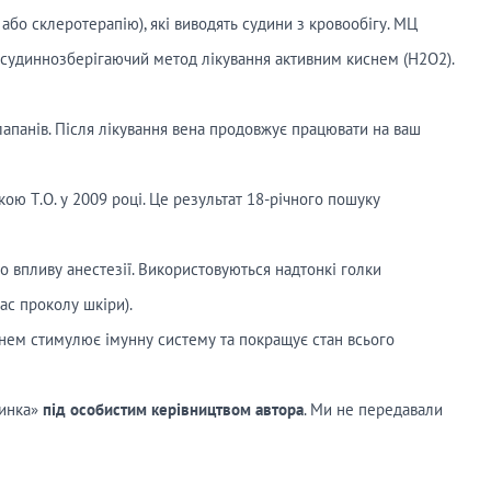
бо склеротерапію), які виводять судини з кровообігу. МЦ
 судиннозберігаючий метод лікування активним киснем (H2O2).
апанів. Після лікування вена продовжує працювати на ваш
ю Т.О. у 2009 році. Це результат 18-річного пошуку
о впливу анестезії. Використовуються надтонкі голки
ас проколу шкіри).
нем стимулює імунну систему та покращує стан всього
инка»
під особистим керівництвом автора
. Ми не передавали