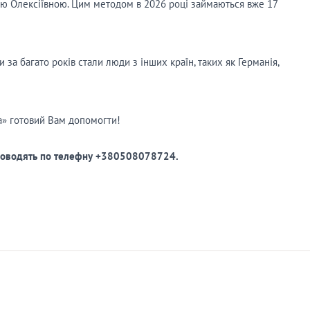
ою Олексіївною. Цим методом в 2026 році займаються вже 17
за багато років стали люди з інших країн, таких як Германія,
а» готовий Вам допомогти!
проводять по телефну +380508078724.