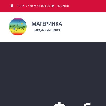
Skip
Пн.-Пт. з 7.30 до 16.00 | Сб.-Нд. – вихідний
to
content