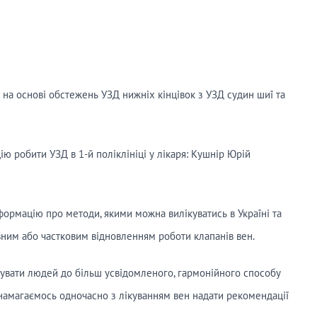
а основі обстежень УЗД нижніх кінцівок з УЗД судин шиї та
ю робити УЗД в 1-й поліклініці у лікаря: Кушнір Юрій
формацію про методи, якими можна вилікуватись в Україні та
вним або частковим відновленням роботи клапанів вен.
вувати людей до більш усвідомленого, гармонійного способу
намагаємось одночасно з лікуванням вен надати рекомендації