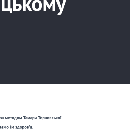
ицькому
 за методом Тамари Терновської
ємо їм здоров’я.