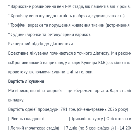
* Варикозне розширення вен I-IV стадії, вік пацієнтів від 7 років.
* Хронічну венозну недостатність (набряки, судоми, важкість).
* Трофічні виразки та порушення живлення тканин (дотримання
* Судинні зірочки та ретикулярний варикоз.
Експертний підхід до діагностики
Ефективне лікування починається з точного діагнозу. Ми реко
м.Кропивницький наприклад, у лікаря Кушніра Ю.В.), оскільки 
кровотоку, включаючи судини шиї та голови.
Вартість лікування
Ми віримо, що ціна здоров’я — це збережені органи. Вартість л
випадку.
Вартість однієї процедури: 791 грн. (січень-травень 2026 року)
| Рівень складності | Тривалість курсу | Орієнтовна ва
| Легкий (початкова стадія) | 7 днів (по 3 сеанси/день) | ~14 20