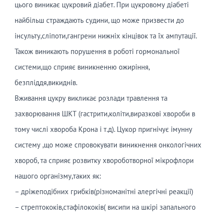
цього виникає цукровий діабет. При цукровому діабеті
найбільш страждають судини, що може призвести до
інсульту,сліпоти,гангрени нижніх кінцівок та їх ампутації.
Також виникають порушення в роботі гормональної
системи,що сприяє виникненню ожиріння,
безпліддя,викиднів.
Вживання цукру викликає розлади травлення та
захворювання ШКТ (гастрити,коліти,виразкові хвороби в
тому числі хвороба Крона і т.д). Цукор пригнічує імунну
систему ,що може спровокувати виникнення онкологічних
хвороб, та сприяє розвитку хвороботворної мікрофлори
нашого організму,таких як:
– дріжеподібних грибків(різноманітні алергічні реакції)
– стрептококів,стафілококів( висипи на шкірі запального