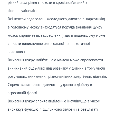
різкий спад рівня глюкози в крові, пов’язаний з
гіперінсулінемією.
Всі центри задоволення(солодкого, алкоголю, наркотиків)
в головному мозку знаходяться поруч(а вживання цукру
мозок сприймає як задоволення) ,що в подальшому може
сприяти виникненню алкогольної та наркотичної
залежності.
Вживання цукру майбутньою мамою може спровокувати
виникнення будь-яких вад розвитку у дитини в тому числі
розумових, виникнення різноманітних алергічних діатезів.
Сприяє виникненню дитячого цукрового діабету в
агресивній формі.
Вживання цукру сприяє виділенню інсуліну,що з часом
виснажує функцію підшлункової залози і в результаті