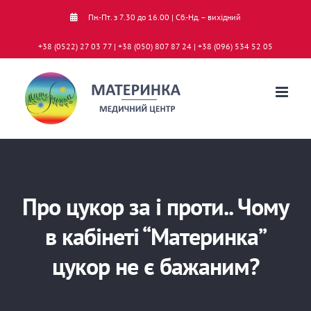
Skip
Пн.-Пт. з 7.30 до 16.00 | Сб.-Нд. – вихідний
to
+38 (0522) 27 03 77 | +38 (050) 807 87 24 | +38 (096) 534 52 05
content
Про цукор за і проти.. Чому
в кабінеті “Материнка”
цукор не є бажаним?