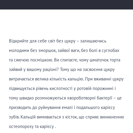
Відкрийте для себе світ без цукру – залишаючись
молодими без зморшок, зайвої ваги, без болі в суглобах
та сяючою посмішкою. Ви спитаєте, чому шматочок торта
зайвий у вашому раціоні? Тому що на засвоєння цукру
витрачається велика кількість кальцію. При вживанні цукру
підвищується рівень кислотності у ротовій порожнині і
тому швидко розмножуються хвороботворні бактерії – це
призводить до руйнування емалі і подальшого карієсу
зубів. Кальцій вимивається з кісток, що сприяє виникненню
остеопорозу та карієсу .