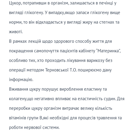
Цукор, потрапивши в організм, залишається в печінці у
вигляді глікогену. У випадку,якщо запаси глікогену вище
норми, то він відкладається у вигляді жиру на стегнах та
животі.
В рамках лекцій щодо здорового способу життя для
покращення самопочуття пацієнтів кабінету “Материнка”,
особливо тих, хто проходить лікування варикозу без
операції методом Терновської Т.О. поширюємо дану
інформацію.
Вживання цукру порушує вироблення еластину та
колагену,що негативно впливає на еластичність судин. Для
переробки цукру організм витрачає велику кількість
вітамінів групи В,які необхідні для процесів травлення та
роботи нервової системи.