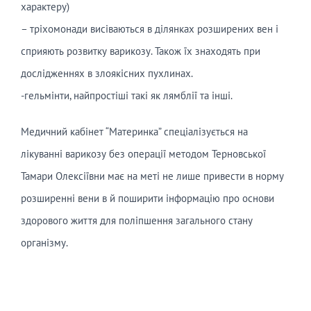
характеру)
– тріхомонади висіваються в ділянках розширених вен і
сприяють розвитку варикозу. Також їх знаходять при
дослідженнях в злоякісних пухлинах.
-гельмінти, найпростіші такі як лямблії та інші.
Медичний кабінет “Материнка” спеціалізується на
лікуванні варикозу без операції методом Терновської
Тамари Олексіївни має на меті не лише привести в норму
розширенні вени в й поширити інформацію про основи
здорового життя для поліпшення загального стану
організму.