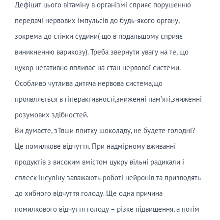
Дефіцит цього вітаміну в організмі сприяє порушенню
передачі нервових імпульсів до будь-якого органу,
зокрема до стінки судини( що в подальшому сприяє
виникненню варикозу). Треба звернути увагу на те, що
цукор негативно впливає на стан нервової системи.
Особливо чутлива дитяча нервова система,що
проявляється в гіперактивності,зниженні пам’яті,зниженні
розумових здібностей.
Ви думаєте, з’ївши плитку шоколаду, не будете голодні?
Це помилкове відчуття. При надмірному вживанні
продуктів з високим вмістом цукру вільні радикали і
сплеск інсуліну заважають роботі нейронів та призводять
до хибного відчуття голоду. Ще одна причина
помилкового відчуття голоду – різке підвищення, а потім