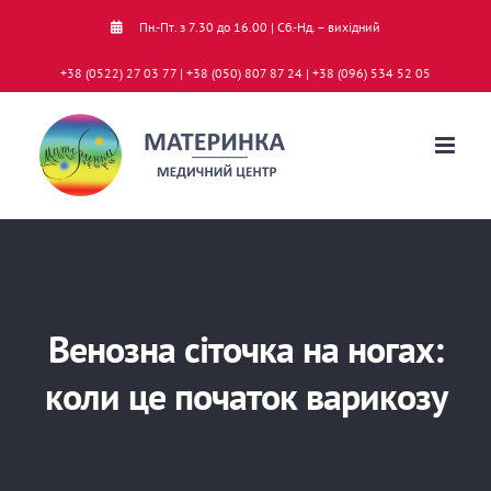
Skip
Пн.-Пт. з 7.30 до 16.00 | Сб.-Нд. – вихідний
to
+38 (0522) 27 03 77 | +38 (050) 807 87 24 | +38 (096) 534 52 05
content
Венозна сіточка на ногах:
коли це початок варикозу