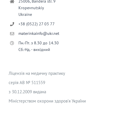
25006, Bandera str. 9
Kropevnutskiy
Ukraine
+38 (0522) 27 03 77
materinkainfo@ukr.net
Пн.-Пт. з 8.30 до 14.30
Сб.-Нд. - вихідний
Ліцензія на медичну практику
серія АВ № 511559
з 30.12.2009 видана
Міністерством охорони здоров’я України