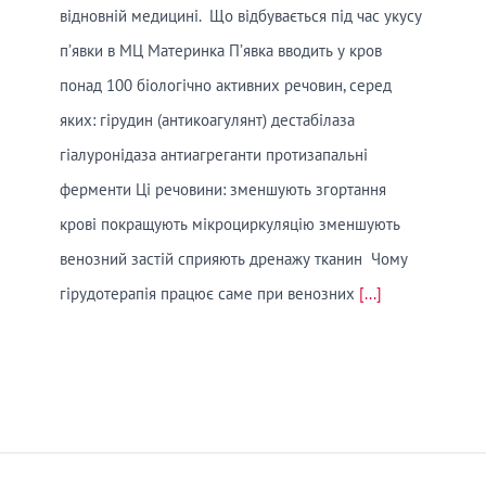
відновній медицині. Що відбувається під час укусу
п’явки в МЦ Материнка П’явка вводить у кров
понад 100 біологічно активних речовин, серед
яких: гірудин (антикоагулянт) дестабілаза
гіалуронідаза антиагреганти протизапальні
ферменти Ці речовини: зменшують згортання
крові покращують мікроциркуляцію зменшують
венозний застій сприяють дренажу тканин Чому
гірудотерапія працює саме при венозних
[...]