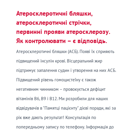
Атеросклеротичні бляшки,
атеросклеротичні стрічки,
первинні прояви атеросклерозу.
Як контролювати – є відповідь.
Атеросклеротичні бляшки (АСБ). Появі їх сприяють
підвищений інсулін крові. Вісцеральний жир
підтримує запалення судин і утворення на них АСБ.
Підвищений рівень гомоцистеїну є також
негативним чинником – провокується дефіцит
вітамінів В6, В9 і В12. Ми розробили для наших
відвідувачів в "Памятці пацієнту" дієві поради, які за
рік вже дають результат! Консультація по
попередньому запису по телефону. Інформація до