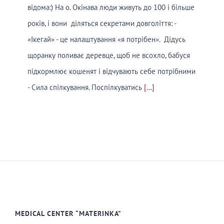
відома:) На о. Окінава люди живуть до 100 і більше
років, і вони діляться секретами довголіття: -
«Ікегай» - це налаштування «я потрібен». Дідусь
щоранку поливає деревце, щоб не всохло, бабуся
підкормлює кошенят і відчувають себе потрібними
- Сила спілкування. Поспілкуватись
[...]
MEDICAL CENTER “MATERINKA”