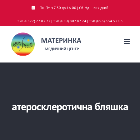
Skip
Пн.-Пт. з 7.30 до 16.00 | Сб.-Нд. – вихідний
to
+38 (0522) 27 03 77 | +38 (050) 807 87 24 | +38 (096) 534 52 05
content
атеросклеротична бляшка