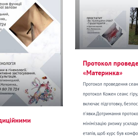
Протокол проведе
«Материнка»
Протокол проведення сеан
протокол Кожен сеанс гіру
включає підготовку, безпо
п’явки.Дотримання протоко
адиційними
мінімізацію ризику усклад
етапів, щоб курс був комф