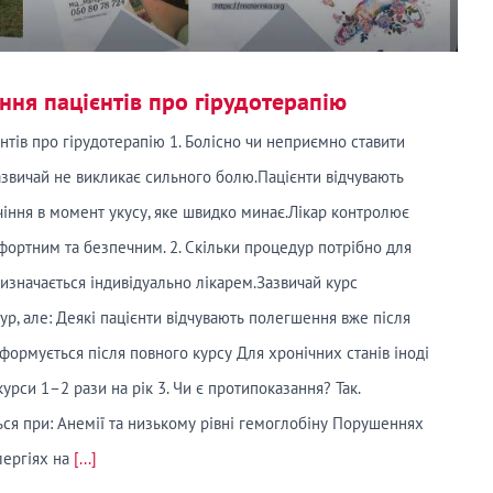
ння пацієнтів про гірудотерапію
нтів про гірудотерапію 1. Болісно чи неприємно ставити
зазвичай не викликає сильного болю.Пацієнти відчувають
іння в момент укусу, яке швидко минає.Лікар контролює
фортним та безпечним. 2. Скільки процедур потрібно для
визначається індивідуально лікарем.Зазвичай курс
ур, але: Деякі пацієнти відчувають полегшення вже після
формується після повного курсу Для хронічних станів іноді
рси 1–2 рази на рік 3. Чи є протипоказання? Так.
ься при: Анемії та низькому рівні гемоглобіну Порушеннях
лергіях на
[...]