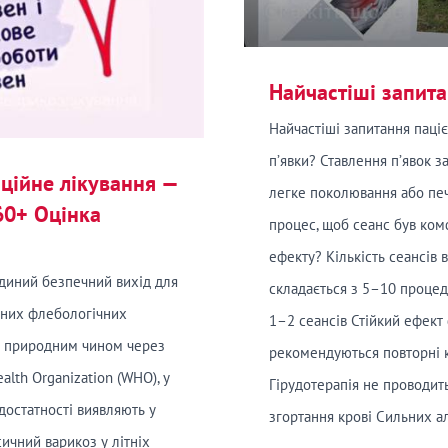
Найчастіші запита
Найчастіші запитання паціє
п’явки? Ставлення п’явок 
аційне лікування —
легке поколювання або печ
60+ Оцінка
процес, щоб сеанс був ком
ефекту? Кількість сеансів 
єдиний безпечний вихід для
складається з 5–10 процед
ьних флебологічних
1–2 сеансів Стійкий ефект 
ся природним чином через
рекомендуються повторні ку
alth Organization (WHO), у
Гірудотерапія не проводит
едостатності виявляють у
згортання крові Сильних а
ичний варикоз у літніх