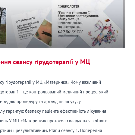
ння сеансу гірудотерапії у МЦ
су гірудотерапії у МЦ «Материнка» Чому важливий
дотерапії — це контрольований медичний процес, який
середню процедуру та догляд після укусу
лу гарантує: безпеку пацієнта ефективність лікування
нень У МЦ «Материнка» протокол складається з чітких
ортним і результативним. Етапи сеансу 1. Попередня