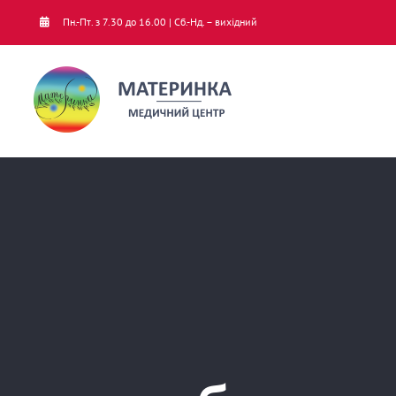
Skip
Пн.-Пт. з 7.30 до 16.00 | Сб.-Нд. – вихідний
to
content