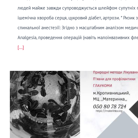
людей майже завжди супроводжується шлейфом супутніх пат
ішемічна хвороба серця, цукровий діабет, артрози. * Ризик 
спинальної анестезії: Згідно з масштабним аналізом меди
Analgesia, проведення операцій (навіть малоінвазивних фл
[...]