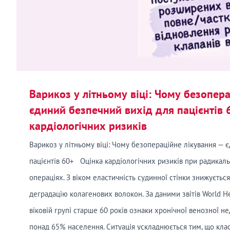
Варикоз у літньому віці: Чому безопер
єдиний безпечний вихід для пацієнтів 
кардіологічних ризиків
Варикоз у літньому віці: Чому безопераційне лікування — 
пацієнтів 60+ Оцінка кардіологічних ризиків при радикал
операціях. З віком еластичність судинної стінки знижуєть
деградацію колагенових волокон. За даними звітів World He
віковій групі старше 60 років ознаки хронічної венозної н
понад 65% населення. Ситуація ускладнюється тим, що клас