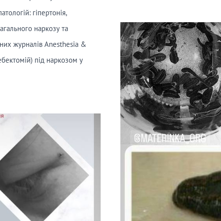
ологій: гіпертонія,
загального наркозу та
чних журналів Anesthesia &
ебектомій) під наркозом у