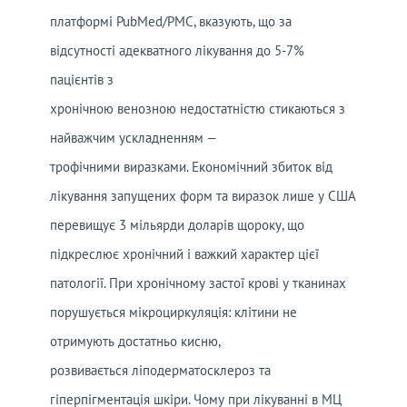
платформі PubMed/PMC, вказують, що за
відсутності адекватного лікування до 5-7%
пацієнтів з
хронічною венозною недостатністю стикаються з
найважчим ускладненням —
трофічними виразками. Економічний збиток від
лікування запущених форм та виразок лише у США
перевищує 3 мільярди доларів щороку, що
підкреслює хронічний і важкий характер цієї
патології. При хронічному застої крові у тканинах
порушується мікроциркуляція: клітини не
отримують достатньо кисню,
розвивається ліподерматосклероз та
гіперпігментація шкіри. Чому при лікуванні в МЦ