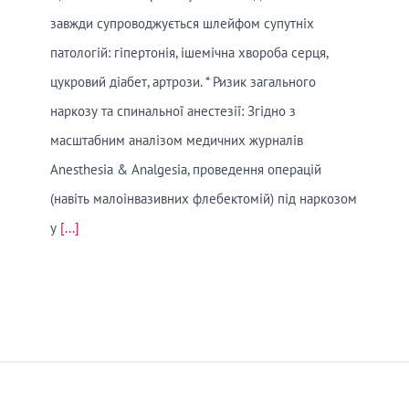
завжди супроводжується шлейфом супутніх
патологій: гіпертонія, ішемічна хвороба серця,
цукровий діабет, артрози. * Ризик загального
наркозу та спинальної анестезії: Згідно з
масштабним аналізом медичних журналів
Anesthesia & Analgesia, проведення операцій
(навіть малоінвазивних флебектомій) під наркозом
у
[...]