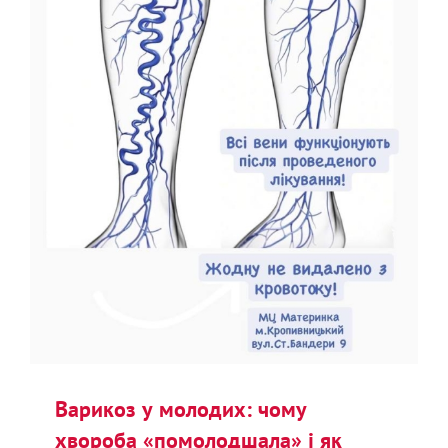
Варикоз у молодих: чому
хвороба «помолодшала» і як