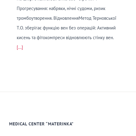
Прогресування: набряки, нічні судоми, ризик
тромбоутворення. ВідновленняМетод Терновської
Т.О. зберігає функцію вен без операцій: Активний
кисень та фітокомпреси відновлюють стінку вен.
[...]
MEDICAL CENTER “MATERINKA”