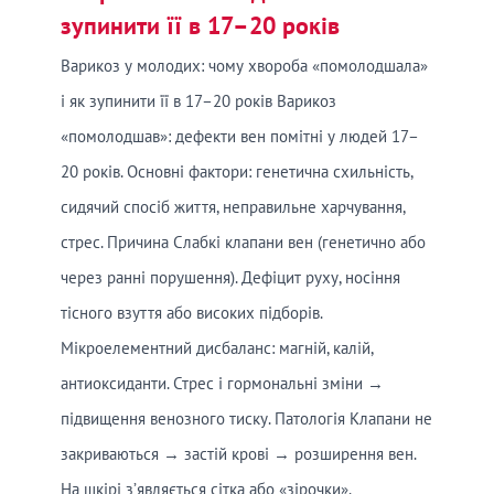
зупинити її в 17–20 років
Варикоз у молодих: чому хвороба «помолодшала»
і як зупинити її в 17–20 років Варикоз
«помолодшав»: дефекти вен помітні у людей 17–
20 років. Основні фактори: генетична схильність,
сидячий спосіб життя, неправильне харчування,
стрес. Причина Слабкі клапани вен (генетично або
через ранні порушення). Дефіцит руху, носіння
тісного взуття або високих підборів.
Мікроелементний дисбаланс: магній, калій,
антиоксиданти. Стрес і гормональні зміни →
підвищення венозного тиску. Патологія Клапани не
закриваються → застій крові → розширення вен.
На шкірі з’являється сітка або «зірочки».