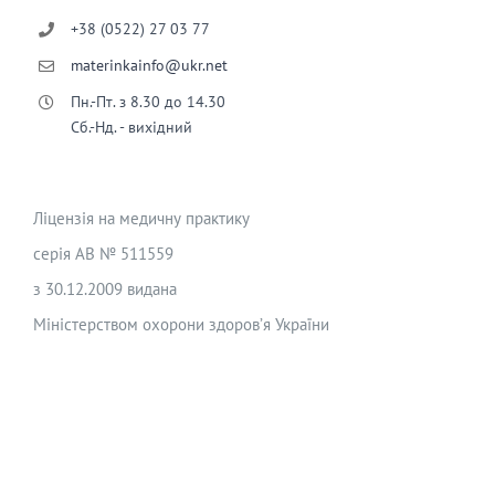
+38 (0522) 27 03 77
materinkainfo@ukr.net
Пн.-Пт. з 8.30 до 14.30
Сб.-Нд. - вихідний
Ліцензія на медичну практику
серія АВ № 511559
з 30.12.2009 видана
Міністерством охорони здоров’я України