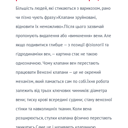
Більшість людей, які стикаються з варикозом, рано
чи пізно чують фразу:«Клапани зруйновані,
відновити їх неможливо».Після цього зазвичай
пропонують видалення або «вимкнення» вени. Але
якщо подивитися глибше — з позиції фізіології та
гідродинаміки вен, — картина стає не такою
однозначною. Чому клапани вен перестають
працювати Венозні клапани — це не окремий
механізм, який ламається сам по собі.Їхня робота
залежить від трьох ключових чинників: діаметра
вени; тиску крові всередині судини; стану венозної
стінки та навколишніх тканин. Коли вена
розширюється, стулки клапана фізично перестають
змикатись.Саме це і називають клапанною