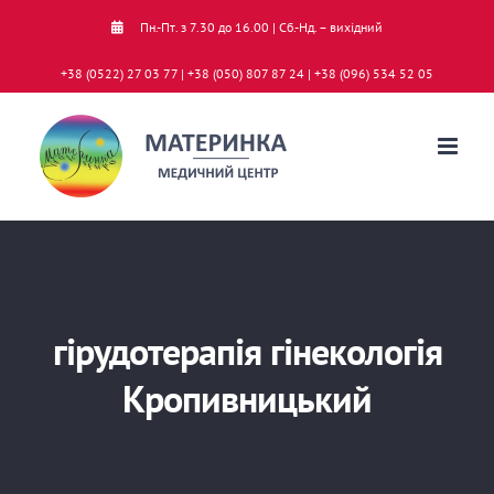
Skip
Пн.-Пт. з 7.30 до 16.00 | Сб.-Нд. – вихідний
to
+38 (0522) 27 03 77 | +38 (050) 807 87 24 | +38 (096) 534 52 05
content
гірудотерапія гінекологія
Кропивницький