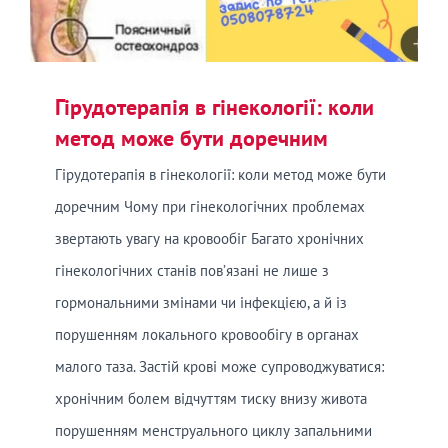
Гірудотерапія в гінекології: коли
метод може бути доречним
Гірудотерапія в гінекології: коли метод може бути
доречним Чому при гінекологічних проблемах
звертають увагу на кровообіг Багато хронічних
гінекологічних станів пов’язані не лише з
гормональними змінами чи інфекцією, а й із
порушенням локального кровообігу в органах
малого таза. Застій крові може супроводжуватися:
хронічним болем відчуттям тиску внизу живота
порушенням менструального циклу запальними