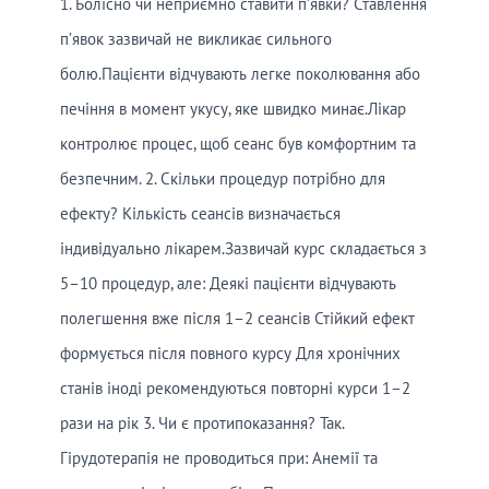
1. Болісно чи неприємно ставити п’явки? Ставлення
п’явок зазвичай не викликає сильного
болю.Пацієнти відчувають легке поколювання або
печіння в момент укусу, яке швидко минає.Лікар
контролює процес, щоб сеанс був комфортним та
безпечним. 2. Скільки процедур потрібно для
ефекту? Кількість сеансів визначається
індивідуально лікарем.Зазвичай курс складається з
5–10 процедур, але: Деякі пацієнти відчувають
полегшення вже після 1–2 сеансів Стійкий ефект
формується після повного курсу Для хронічних
станів іноді рекомендуються повторні курси 1–2
рази на рік 3. Чи є протипоказання? Так.
Гірудотерапія не проводиться при: Анемії та