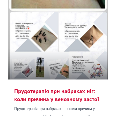
Гірудотерапія при набряках ніг:
коли причина у венозному застої
Гірудотерапія при набряках ніг: коли причина у