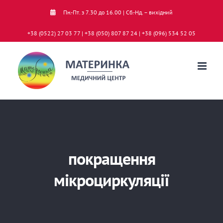
Skip
Пн.-Пт. з 7.30 до 16.00 | Сб.-Нд. – вихідний
to
+38 (0522) 27 03 77 | +38 (050) 807 87 24 | +38 (096) 534 52 05
content
покращення
мікроциркуляції