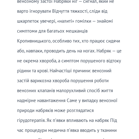
венозному застої Набряки ніг — сигнал, який не
варто ігнорувати Відчуття тяжкості, сліди від
шкарпеток увечері, «налиті» гомілки — знайомі
симптоми для багатьох мешканців
Кропивницького, особливо тих, хто працює сидячи
або, навпаки, проводить день на ногах. Набряк — це
не окрема хвороба, а симптом порушеного відтоку
рідини та крові. Найчастіші причини: венозний
застій варикозна хвороба порушення роботи
венозних клапанів малорухливий спосіб життя
надмірне навантаження Саме у випадку венозної
природи набряків може розглядатися
гірудотерапія. Як п’явки впливають на набряк Під
час процедури медична п’явка вводить у тканини