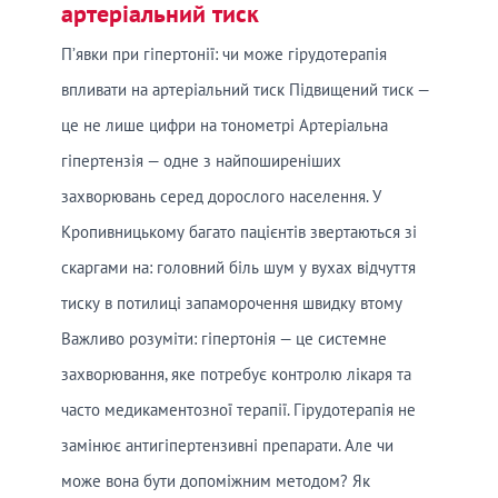
артеріальний тиск
П’явки при гіпертонії: чи може гірудотерапія
впливати на артеріальний тиск Підвищений тиск —
це не лише цифри на тонометрі Артеріальна
гіпертензія — одне з найпоширеніших
захворювань серед дорослого населення. У
Кропивницькому багато пацієнтів звертаються зі
скаргами на: головний біль шум у вухах відчуття
тиску в потилиці запаморочення швидку втому
Важливо розуміти: гіпертонія — це системне
захворювання, яке потребує контролю лікаря та
часто медикаментозної терапії. Гірудотерапія не
замінює антигіпертензивні препарати. Але чи
може вона бути допоміжним методом? Як