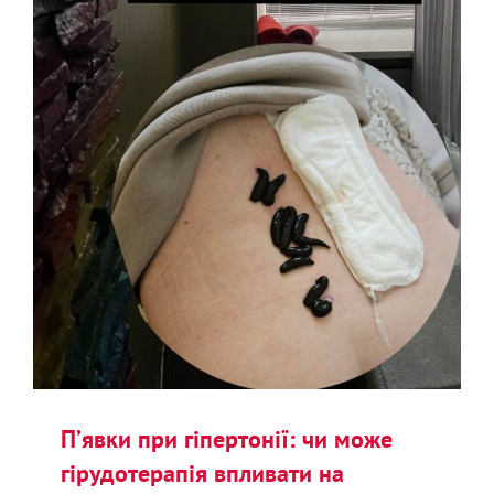
П’явки при гіпертонії: чи може
гірудотерапія впливати на