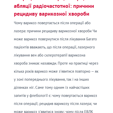
абляції радіочастотної: причини
рецидиву варикозної хвороби
Чому варикоз повертається після операції або
лазера: причини рецидиву варикозної хвороби Чи
може варикоз повернутися після лікування Багато
пацієнтів вважають, що після операції, лазерного
лікування вен або склеротерапії варикозна
хвороба зникає назавжди. Проте на практиці через
кілька років варикоз може з’явитися повторно — як
у зоні попереднього лікування, так і на інших
ділянках ніг. Саме тому одним із найчастіших
запитів у флебології є: чому повертається варикоз
після операції; рецидив варикозу після лазера; чи
може варикоз з’явитися знову; чому після ЕВЛК