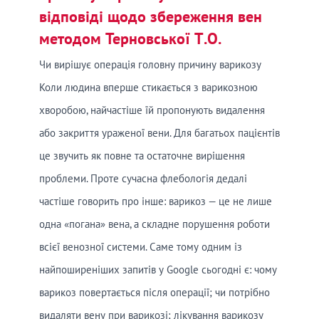
відповіді щодо збереження вен
методом Терновської Т.О.
Чи вирішує операція головну причину варикозу
Коли людина вперше стикається з варикозною
хворобою, найчастіше їй пропонують видалення
або закриття ураженої вени. Для багатьох пацієнтів
це звучить як повне та остаточне вирішення
проблеми. Проте сучасна флебологія дедалі
частіше говорить про інше: варикоз — це не лише
одна «погана» вена, а складне порушення роботи
всієї венозної системи. Саме тому одним із
найпоширеніших запитів у Google сьогодні є: чому
варикоз повертається після операції; чи потрібно
видаляти вену при варикозі; лікування варикозу