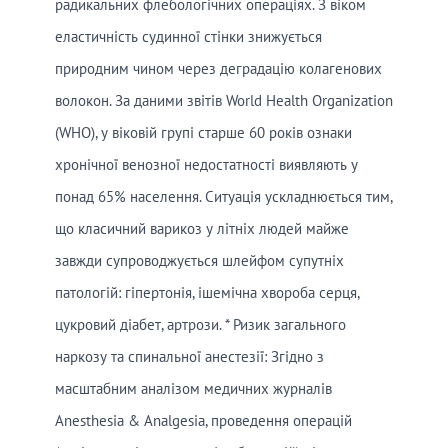
радикальних флебологічних операціях. З віком
еластичність судинної стінки знижується
природним чином через деградацію колагенових
волокон. За даними звітів World Health Organization
(WHO), у віковій групі старше 60 років ознаки
хронічної венозної недостатності виявляють у
понад 65% населення. Ситуація ускладнюється тим,
що класичний варикоз у літніх людей майже
завжди супроводжується шлейфом супутніх
патологій: гіпертонія, ішемічна хвороба серця,
цукровий діабет, артрози. * Ризик загального
наркозу та спинальної анестезії: Згідно з
масштабним аналізом медичних журналів
Anesthesia & Analgesia, проведення операцій