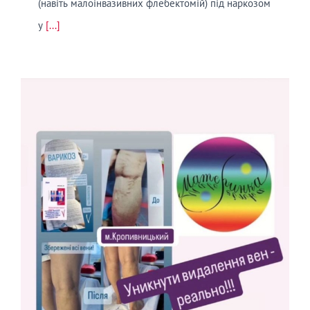
(навіть малоінвазивних флебектомій) під наркозом
у
[...]