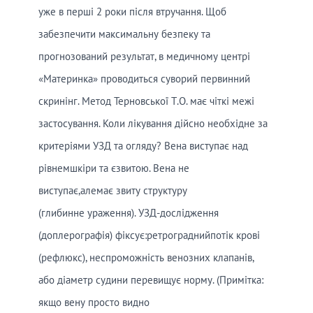
уже в перші 2 роки після втручання. Щоб
забезпечити максимальну безпеку та
прогнозований результат, в медичному центрі
«Материнка» проводиться суворий первинний
скринінг. Метод Терновської Т.О. має чіткі межі
застосування. Коли лікування дійсно необхідне за
критеріями УЗД та огляду? Вена виступає над
рівнемшкіри та єзвитою. Вена не
виступає,алемає звиту структуру
(глибинне ураження). УЗД-дослідження
(доплерографія) фіксує:ретрограднийпотік крові
(рефлюкс), неспроможність венозних клапанів,
або діаметр судини перевищує норму. (Примітка:
якщо вену просто видно