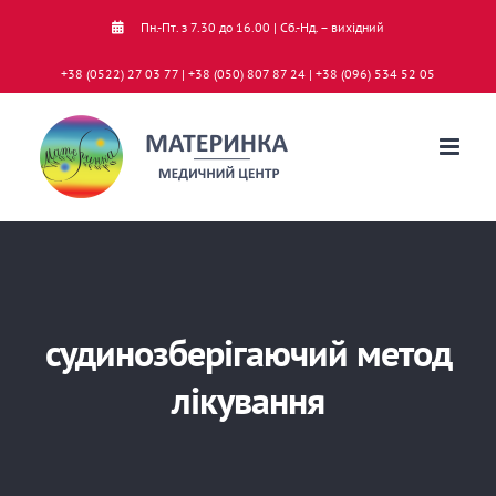
Skip
Пн.-Пт. з 7.30 до 16.00 | Сб.-Нд. – вихідний
to
+38 (0522) 27 03 77 | +38 (050) 807 87 24 | +38 (096) 534 52 05
content
судинозберігаючий метод
лікування