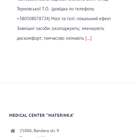
Терновської Т.О. (довідка по телефону
+380508078724) Мазі та гелі: локальний ефект
Зовнішні засоби: охолоджують; зменшують
дискомфорт; тимчасово знімають
[...]
MEDICAL CENTER “MATERINKA”
25006, Bandera str. 9