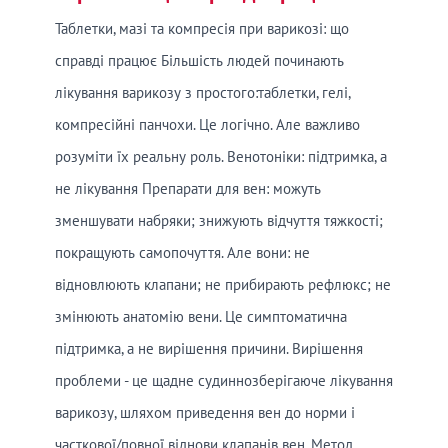
Таблетки, мазі та компресія при варикозі: що
справді працює Більшість людей починають
лікування варикозу з простого:таблетки, гелі,
компресійні панчохи. Це логічно. Але важливо
розуміти їх реальну роль. Венотоніки: підтримка, а
не лікування Препарати для вен: можуть
зменшувати набряки; знижують відчуття тяжкості;
покращують самопочуття. Але вони: не
відновлюють клапани; не прибирають рефлюкс; не
змінюють анатомію вени. Це симптоматична
підтримка, а не вирішення причини. Вирішення
проблеми - це щадне судиннозберігаюче лікування
варикозу, шляхом приведення вен до норми і
часткової/повної віднови клапанів вен. Метод