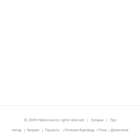
© 2009 Materinka All rights reserved. |
Головна
|
Про
метод
|
Галерея
|
Пацієнту
|
Питання-Відповідь
|
Різне
|
Допоміжне