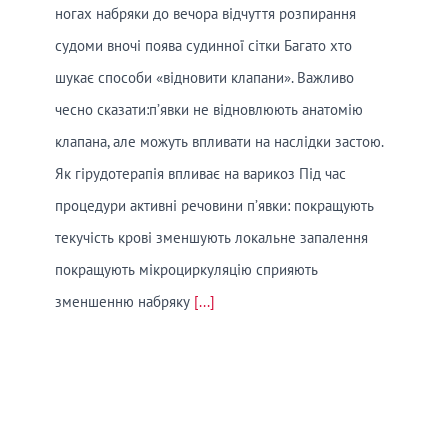
ногах набряки до вечора відчуття розпирання
судоми вночі поява судинної сітки Багато хто
шукає способи «відновити клапани». Важливо
чесно сказати:п’явки не відновлюють анатомію
клапана, але можуть впливати на наслідки застою.
Як гірудотерапія впливає на варикоз Під час
процедури активні речовини п’явки: покращують
текучість крові зменшують локальне запалення
покращують мікроциркуляцію сприяють
зменшенню набряку
[...]