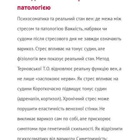
патологією
Психосоматика та реальний стан вен: де межа між
стресом та патологією Важкість, набряки чи
судоми після стресового дня не завжди означають
варикоз. Стрес впливає на тонус судин, але
фізіологія вен показує реальний стан. Метод
Терновської Т.О. відновлює реальну функцію вен, а
не лише «заспокоює нерви». Як стрес впливає на
судини Короткочасно підвищує тонус судин
(адреналін, кортизол). Хронічний стрес може
порушити еластичність венозної стінки. Не
викликає варикоз сам по собі, але прискорює
симптоми при генетичній схильності. Як відрізнити
психосоматику від варикозу Симетричність: