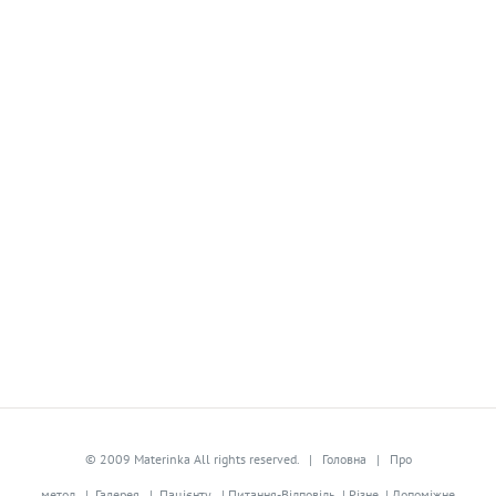
© 2009 Materinka All rights reserved. |
Головна
|
Про
метод
|
Галерея
|
Пацієнту
|
Питання-Відповідь
|
Різне
|
Допоміжне