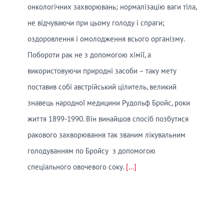
онкологічних захворювань; нормалізацію ваги тіла,
не відчуваючи при цьому голоду і спраги;
оздоровлення і омолодження всього організму.
Побороти рак не з допомогою хімії, а
використовуючи природні засоби – таку мету
поставив собі австрійський цілитель, великий
знавець народної медицини Рудольф Бройс, роки
життя 1899-1990. Він винайшов спосіб позбутися
ракового захворювання так званим лікувальним
голодуванням по Бройсу з допомогою
спеціального овочевого соку.
[...]