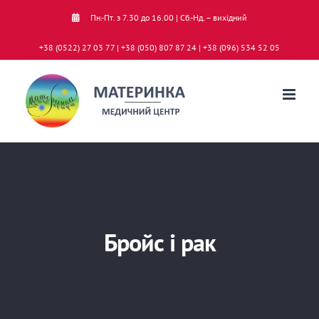
Skip
Пн.-Пт. з 7.30 до 16.00 | Сб.-Нд. – вихідний
to
+38 (0522) 27 03 77 | +38 (050) 807 87 24 | +38 (096) 534 52 05
content
Бройс і рак