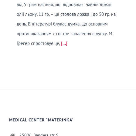
від 5 грам насіння, що відповідає чайній ложці
олії льону, 11 гр. – це столова ложка і до 50 гр. на
день. В літературі блукає думка, що основним
протипоказанням є гостре запалення шлунку. М.
Грегер спростовує це,
[...]
MEDICAL CENTER “MATERINKA”
25006, Bandera str. 9