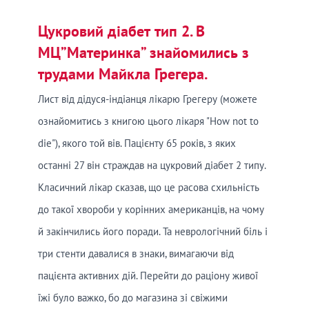
Цукровий діабет тип 2. В
МЦ”Материнка” знайомились з
трудами Майкла Грегера.
Лист від дідуся-індіанця лікарю Грегеру (можете
ознайомитись з книгою цього лікаря "How not to
die"), якого той вів. Пацієнту 65 років, з яких
останні 27 він страждав на цукровий діабет 2 типу.
Класичний лікар сказав, що це расова схильність
до такої хвороби у корінних американців, на чому
й закінчились його поради. Та неврологічний біль і
три стенти давалися в знаки, вимагаючи від
пацієнта активних дій. Перейти до раціону живої
їжі було важко, бо до магазина зі свіжими