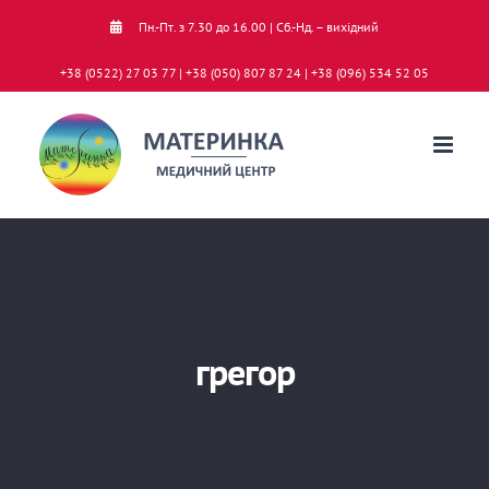
Skip
Пн.-Пт. з 7.30 до 16.00 | Сб.-Нд. – вихідний
to
+38 (0522) 27 03 77 | +38 (050) 807 87 24 | +38 (096) 534 52 05
content
грегор