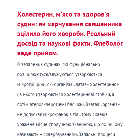
Холестерин, м’ясо та здоров’я
судин: як харчування священника
зцілило його хвороби. Реальний
досвід та наукові факти. Флеболог
веде прийом.
В запалених судинах, які функціонально
розширюються/звужуються, утворюються
мікротріщини, які організм «латає» холестерином
(із нього цтворюються холестеринові стрічки, а
потім атеросклеротичні бляшки). Взагалі, організм
не допускає мікро-ранок в тілі, тому склеює
уражене місце сполучною тканиною, що по іншому
називають – склерозуванням. Запальні процеси