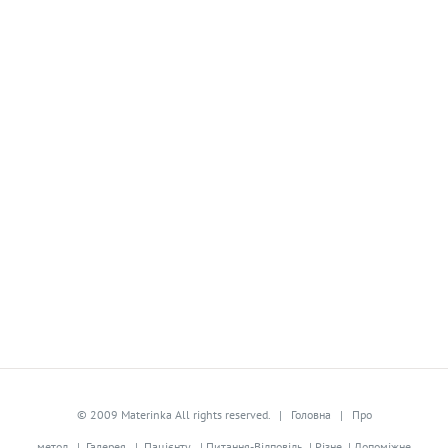
© 2009 Materinka All rights reserved. |
Головна
|
Про
метод
|
Галерея
|
Пацієнту
|
Питання-Відповідь
|
Різне
|
Допоміжне