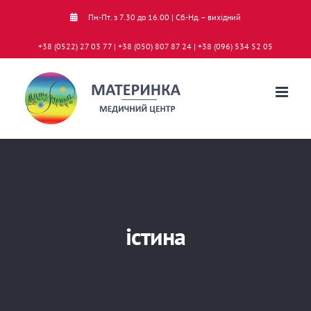
Skip
Пн.-Пт. з 7.30 до 16.00 | Сб.-Нд. – вихідний
to
+38 (0522) 27 03 77 | +38 (050) 807 87 24 | +38 (096) 534 52 05
content
істина