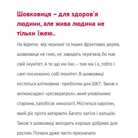
Шовковиця – для здоров’я
людини, але жива людина не
тільки їжею..
На відміну від черешні та інших фруктових дерев,
шовковиця не гниє, не заводить черв’яків, бо має
свій імунітет. А те що ми їмо – тим ми і є, тобто і
самі посилюємо собі імунітет. В шовковиці
міститься клітковина - пребіотик для ШКТ. Також є
антиоксидант «ресвератрол», який уповільнює
старіння, запобігає онкології. Міститься каротин,
який діє проти катаракти. Багато заліза і кальцію.
Також з шовковиці виходить хороше добриво для
рослин. Почали дуже часто призначати