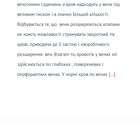
венозними судинами, а кров надходить у вени під
великим тиском і в значно більшій кількості.
Відбувається те, що вени розширюються, клапани
не мають можливості стримувати зворотний тік
крові, приводячи до її застою і хворобливого
розширення вен. Взагалі-то, кровотік у венах ніг
здійснюється по глибоких , поверхневих і
перфорантних венах. У нормі кров по венах
[...]