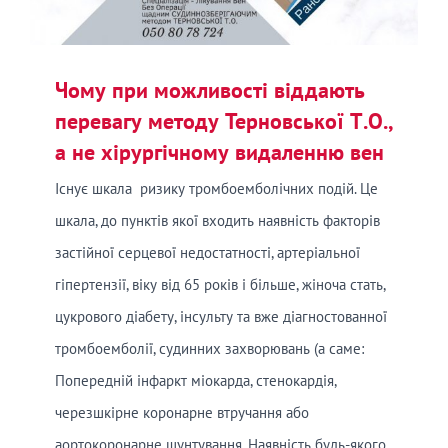
Чому при можливості віддають
перевагу методу Терновської Т.О.,
а не хірургічному видаленню вен
Існує шкала ризику тромбоемболічних подій. Це
шкала, до пунктів якої входить наявність факторів
застійної серцевої недостатності, артеріальної
гіпертензії, віку від 65 років і більше, жіноча стать,
цукрового діабету, інсульту та вже діагностованної
тромбоемболії, судинних захворювань (а саме:
Попередній інфаркт міокарда, стенокардія,
черезшкірне коронарне втручання або
аортокоронарне шунтування. Наявність будь-якого