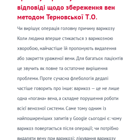
відповіді щодо збереження вен
методом Терновської Т.О.
Чи вирішує операція головну причину варикозу
Коли людина вперше стикається з варикозною
хворобою, найчастіше їй пропонують видалення
або закриття ураженої вени. Для багатьох пацієнтів
це звучить як повне та остаточне вирішення
проблеми. Проте сучасна флебологія дедалі
частіше говорить про інше: варикоз — це не лише
одна «погана» вена, а складне порушення роботи
всієї венозної системи. Саме тому одним із
найпоширеніших запитів у Google сьогодні є: чому
варикоз повертається після операції; чи потрібно
видаляти вену при варикозі; лікування варикозу