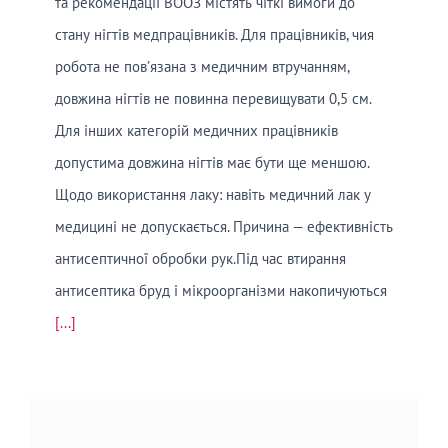
та рекомендації ВООЗ містять чіткі вимоги до
стану нігтів медпрацівників. Для працівників, чия
робота не пов’язана з медичним втручанням,
довжина нігтів не повинна перевищувати 0,5 см.
Для інших категорій медичних працівників
допустима довжина нігтів має бути ще меншою.
Щодо використання лаку: навіть медичний лак у
медицині не допускається. Причина — ефективність
антисептичної обробки рук.Під час втирання
антисептика бруд і мікроорганізми накопичуються
[...]