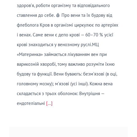
здоров’я, роботи організму та відповідального
ставлення до себе. 🩸 Про вени та їх будову від
флеболога Кров в організмі циркулює по артеріях
і венах. Саме вени є депо крові — 60–70 % усієї
крові знаходиться у венозному руслі.МЦ
«Материнка» займається лікуванням вен при
варикозній хворобі, тому важливо розуміти їхню
будову та функції. Вени бувають: безм’язові (в оці,
головному мозку); м’язові (усі інші). Кожна вена
складається з трьох оболонок: Внутрішня —
ендотеліальні
[...]