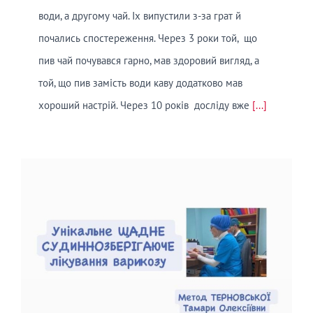
води, а другому чай. Іх випустили з-за грат й
почались спостереження. Через 3 роки той, що
пив чай почувався гарно, мав здоровий вигляд, а
той, що пив замість води каву додатково мав
хороший настрій. Через 10 років досліду вже
[...]