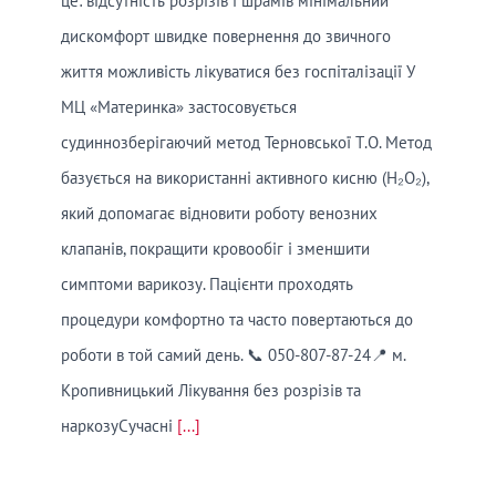
це: відсутність розрізів і шрамів мінімальний
дискомфорт швидке повернення до звичного
життя можливість лікуватися без госпіталізації У
МЦ «Материнка» застосовується
судиннозберігаючий метод Терновської Т.О. Метод
базується на використанні активного кисню (H₂O₂),
який допомагає відновити роботу венозних
клапанів, покращити кровообіг і зменшити
симптоми варикозу. Пацієнти проходять
процедури комфортно та часто повертаються до
роботи в той самий день. 📞 050-807-87-24📍 м.
Кропивницький Лікування без розрізів та
наркозуСучасні
[...]