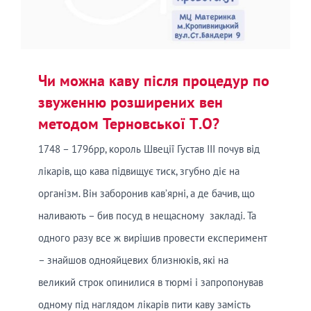
Чи можна каву після процедур по
звуженню розширених вен
методом Терновської Т.О?
1748 – 1796рр, король Швеції Густав ІІІ почув від
лікарів, що кава підвищує тиск, згубно діє на
організм. Він заборонив кав’ярні, а де бачив, що
наливають – бив посуд в нещасному закладі. Та
одного разу все ж вирішив провести експеримент
– знайшов однояйцевих близнюків, які на
великий строк опинилися в тюрмі і запропонував
одному під наглядом лікарів пити каву замість