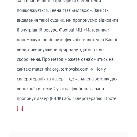
за її еластичність. При варикозі ендотелій
пошкоджується, і вена стає «млявою». Замість
видалення такої судини, ми пропонуємо відновити
її внутрішній ресурс. Фахівці МЦ «Материнка»
допоможуть поліпшити функцію ендотелію Вашої
вени, повернувши їй природну здатність до
скорочення. Про метод можете озна’омитись на
сайтах: materinka.org, ternovska.com 🔹 Чому
склеротерапія та лазер — це «спалена земля» для
венозної системи Сучасна флебологія часто
пропонує лазер (ЕВЛК) або склеротерапію. Проте
[...]