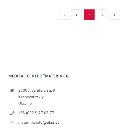
1
2
3
MEDICAL CENTER “MATERINKA”
25006, Bandera str. 9
Kropevnutskiy
Ukraine
+38 (0522) 27 03 77
materinkainfo@ukr.net