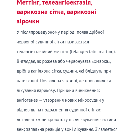
Меттінг, телеангіоектазія,
варикозна сітка, варикозні
зірочки
У післяпроцедурному періоді поява дрібної
червоної судинної сітки називається
телангіектазійний меттінг (telangiectatic matting).
Виглядає, як рожева або червонувата «хмарка»,
дрібна капілярна сітка, судини, які бліднуть при
натисканні. Появляється в зоні, де проводилося
лікування варикозу. Причини виникнення:
ангіогенез — утворення нових мікросудин у
відповідь на подразнення судинної стінки;
локальні зміни кровотоку після звуження частини
вен; запальна реакція у зоні лікування. З’являється