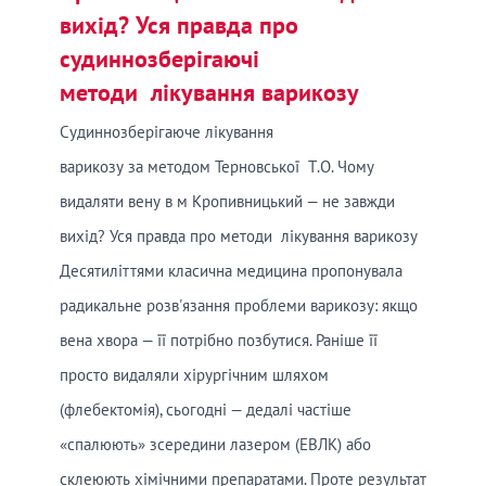
вихід? Уся правда про
судиннозберігаючі
методи лікування варикозу
Судиннозберігаюче лікування
варикозу за методом Терновської Т.О. Чому
видаляти вену в м Кропивницький — не завжди
вихід? Уся правда про методи лікування варикозу
Десятиліттями класична медицина пропонувала
радикальне розв'язання проблеми варикозу: якщо
вена хвора — її потрібно позбутися. Раніше її
просто видаляли хірургічним шляхом
(флебектомія), сьогодні — дедалі частіше
«спалюють» зсередини лазером (ЕВЛК) або
склеюють хімічними препаратами. Проте результат