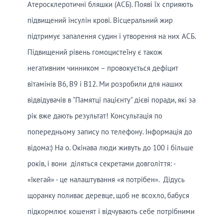
Атеросклеротичні бляшки (АСБ). Появі їх сприяють
підвищений інсулін крові. Вісцеральний жир
підтримує запалення судин і утворення на них АСБ.
Підвищений рівень гомоцистеїну є також
негативним чинником – провокується дефіцит
вітамінів В6, В9 і В12. Ми розробили для наших
відвідувачів в "Памятці пацієнту" дієві поради, які за
рік вже дають результат! Консультація по
попередньому запису по телефону. Інформація до
відома:) На о. Окінава люди живуть до 100 і більше
років, і вони діляться секретами довголіття: -
«Ікегай» - це налаштування «я потрібен». Дідусь
щоранку поливає деревце, щоб не всохло, бабуся
підкормлює кошенят і відчувають себе потрібними