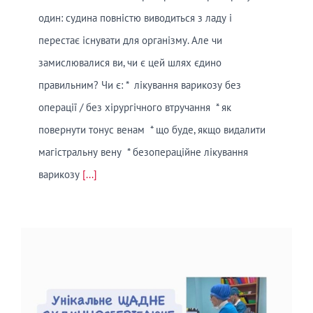
один: судина повністю виводиться з ладу і
перестає існувати для організму. Але чи
замислювалися ви, чи є цей шлях єдино
правильним? Чи є: * лікування варикозу без
операції / без хірургічного втручання * як
повернути тонус венам * що буде, якщо видалити
магістральну вену * безопераційне лікування
варикозу
[...]