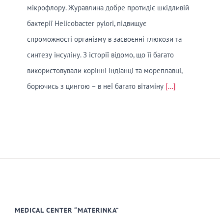
мікрофлору. Журавлина добре протидіє шкідливій
бактерії Helicobacter pylori, підвищує
спроможності організму в засвоєнні глюкози та
синтезу інсуліну. З історії відомо, що її багато
використовували корінні індіанці та мореплавці,
борючись з цингою – в неї багато вітаміну
[...]
MEDICAL CENTER “MATERINKA”