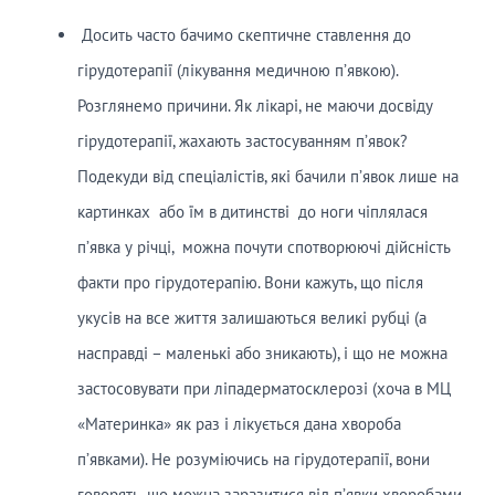
Досить часто бачимо скептичне ставлення до
гірудотерапії (лікування медичною п’явкою).
Розглянемо причини. Як лікарі, не маючи досвіду
гірудотерапії, жахають застосуванням п’явок?
Подекуди від спеціалістів, які бачили п’явок лише на
картинках або їм в дитинстві до ноги чіплялася
п’явка у річці, можна почути спотворюючі дійсність
факти про гірудотерапію. Вони кажуть, що після
укусів на все життя залишаються великі рубці (а
насправді – маленькі або зникають), і що не можна
застосовувати при ліпадерматосклерозі (хоча в МЦ
«Материнка» як раз і лікується дана хвороба
п’явками). Не розуміючись на гірудотерапії, вони
говорять, що можна заразитися від п’явки хворобами