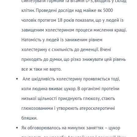
синтезувати гормони та вітамін D-3, входить у склад
клітин. Проведені досліди над майже як 5000
чоловік протягом 18 років показали, що у людей із
завищеним холестерином процеси мислення кращі.
Натомість у людей із заниженим рівнем
холестерину є схильність до деменції. Вчені
приходять до думки, що різко знижувати цей рівень
все ж таки не варто.
Але шкідливість холестерину проявляється тоді,
коли людина вживає цукор. В організмі протеїни
низької щільності приєднують глюкозу, стають
глюкозованими і утворюють атеросклеротичні
бляшки.
Як обговорювалось на минулих заняттях – цукор