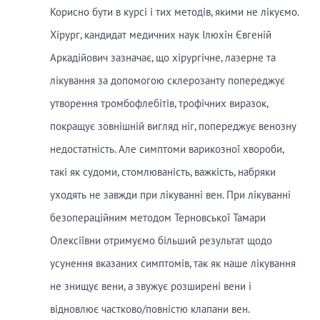
Корисно бути в курсі і тих методів, якими не лікуємо.
Хірург, кандидат медичних наук Ілюхін Євгеній
Аркадійович зазначає, що хірургічне, лазерне та
лікування за допомогою склерозанту попереджує
утворення тромбофлебітів, трофічних виразок,
покращує зовнішній вигляд ніг, попереджує венозну
недостатність. Але симптоми варикозної хвороби,
такі як судоми, стомлюваність, важкість, набряки
уходять не завжди при лікуванні вен. При лікуванні
безопераційним методом Терновської Тамари
Олексіївни отримуємо більший результат щодо
усунення вказаних симптомів, так як наше лікування
не знищує вени, а звужує розширені вени і
відновлює частково/повністю клапани вен.