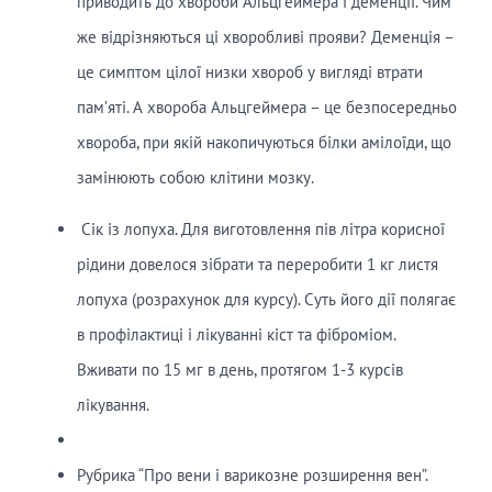
приводить до хвороби Альцгеймера і деменції. Чим
же відрізняються ці хворобливі прояви? Деменція –
це симптом цілої низки хвороб у вигляді втрати
пам’яті. А хвороба Альцгеймера – це безпосередньо
хвороба, при якій накопичуються білки амілоїди, що
замінюють собою клітини мозку.
Сік із лопуха. Для виготовлення пів літра корисної
рідини довелося зібрати та переробити 1 кг листя
лопуха (розрахунок для курсу). Суть його дії полягає
в профілактиці і лікуванні кіст та фіброміом.
Вживати по 15 мг в день, протягом 1-3 курсів
лікування.
Рубрика “Про вени і варикозне розширення вен”.