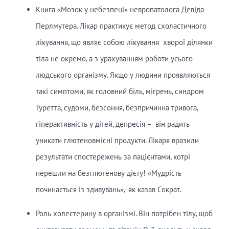
Книга «Мозок у небезпеці» невропатолога Девіда
Перлмутера. Лікар практикує метод схоластичного
лікування, що являє собою лікування хворої ділянки
тіла не окремо, а з урахуванням роботи усього
людського організму. Якщо у людини проявляються
такі симптоми, як головний біль, мігрень, синдром
Туретта, судоми, безсоння, безпричинна тривога,
гіперактивність у дітей, депресія – він радить
уникати глютеновмісні продукти. Лікаря вразили
результати спостережень за пацієнтами, котрі
перешли на безглютенову дієту! «Мудрість
починається із здивувань»,- як казав Сократ.
Роль холестерину в організмі. Він потрібен тілу, щоб