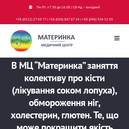
Skip
Пн.-Пт. з 7.30 до 16.00 | Сб.-Нд. – вихідний
to
+38 (0522) 27 03 77 | +38 (050) 807 87 24 | +38 (096) 534 52 05
content
В МЦ “Материнка” заняття
колективу про кісти
(лікування соком лопуха),
обмороження ніг,
холестерин, глютен. Те, що
може покращити якість