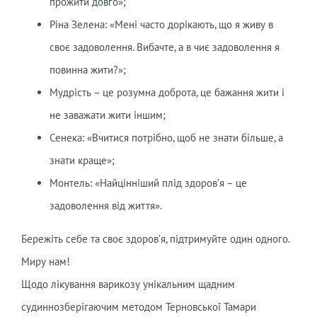
прожити довго»;
Ріна Зелена: «Мені часто дорікають, що я живу в
своє задоволення. Вибачте, а в чиє задоволення я
повинна жити?»;
Мудрість – це розумна доброта, це бажання жити і
не заважати жити іншим;
Сенека: «Вчитися потрібно, щоб не знати більше, а
знати краще»;
Монтель: «Найцінніший плід здоров’я – це
задоволення від життя».
Бережіть себе та своє здоров’я, підтримуйте один одного.
Миру нам!
Щодо лікування варикозу унікальним щадним
судиннозберігаючим методом Терновської Тамари