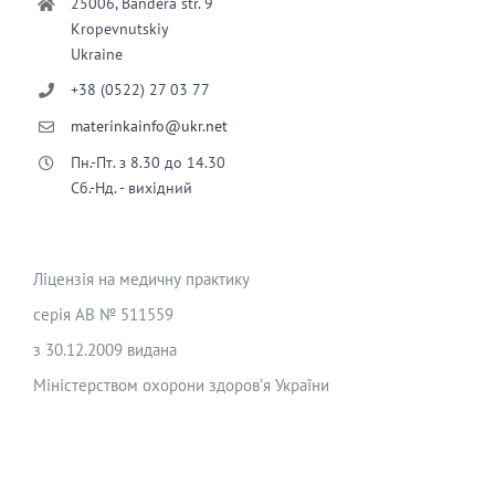
25006, Bandera str. 9
Kropevnutskiy
Ukraine
+38 (0522) 27 03 77
materinkainfo@ukr.net
Пн.-Пт. з 8.30 до 14.30
Сб.-Нд. - вихідний
Ліцензія на медичну практику
серія АВ № 511559
з 30.12.2009 видана
Міністерством охорони здоров’я України