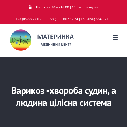
Skip
Пн.-Пт. з 7.30 до 16.00 | Сб.-Нд. – вихідний
to
+38 (0522) 27 03 77 | +38 (050) 807 87 24 | +38 (096) 534 52 05
content
Варикоз -хвороба судин, а
людина цілісна система