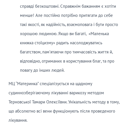
справді безкоштовні. Справжнім бажанням є хотіти
менше! Але постійно потрібно притягати до себе
такі якості, як надійність, взаємоповага і бути просто
хорошою людиною. Якщо ви багаті, «Маленька
книжка стоїцизму» радить насолоджуватись
багатством, пам’ятаючи про тимчасовість життя й,
відповідно, отриманих в користування благ, та про
повагу до інших людей.
МЦ “Материнка” спеціалізується на щадному
судиннозберігаючому лікуванні варикозу методом
Терновської Тамари Олексіївни. Унікальність методу в тому,
що абсолютно всі вени функціонують після проведеного
лікування.