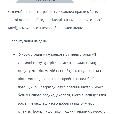
Зазвичай починаємо ранок з дихальних практик, йоги,
чистої джерельної води (в ідеалі з павильно приготоваої
талої), замоченого з вечора 3 ст.ложок льону..
І налаштування на день:
5 урок стоїцизму – ранкова рутинна стойка. «Я
сьогодні можу зустріти негативно налаштовану
людину, яка зіпсує мій настрій», – така установка є
підготовкою для легкого сприйняття подібної
потенційної негаразди, адже поганий настрій може
бути у Вашого родича, у колеги, якого знаєш десятки
років і чекаєш від нього добра та підтримки, у
клієнта. Проявляй до такої людини терпіння, турботу