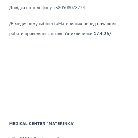
Довідка по телефону +380508078724
/В медичному кабінеті «Материнка» перед початком
роботи проводяться цікаві п’ятихвилинки
17
.
4
.2
5/
MEDICAL CENTER “MATERINKA”