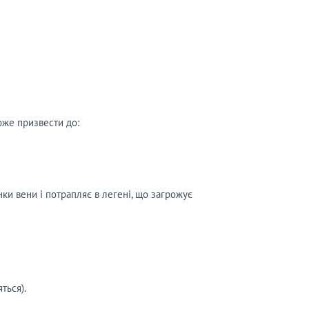
оже призвести до:
нки вени і потрапляє в легені, що загрожує
ться).