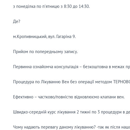
з понеділка по п’ятницю з 8:30 до 14:30.
Де?
м.Кропивницький, вул. Гагаріна 9.
Прийом по попередньому запису.
Первинна ознайомча консультація – безкоштовна в межах про
Процедура по Лікуванню Вен без операції методом ТЕРНОВСЬК
Ефективно – частково/повністю відновлюємо клапани вен.
Швидко-середній курс лікування 2 тижні по 3 процедури в де
Чому надають перевагу даному лікуванню? -так як після нашо