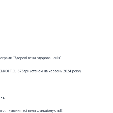
грами “Здорові вени-здорова нація”.
ОЇ Т.О. -575грн (станом на червень 2024 року).
нь.
го лікування всі вени функціонують!!!