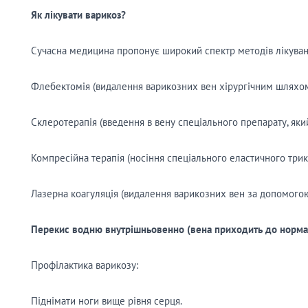
Як лікувати варикоз?
Сучасна медицина пропонує широкий спектр методів лікуван
Флебектомія (видалення варикозних вен хірургічним шляхом
Склеротерапія (введення в вену спеціального препарату, який
Компресійна терапія (носіння спеціального еластичного трик
Лазерна коагуляція (видалення варикозних вен за допомогою
Перекис водню
внутрішньовенно
(вена приходить до норма
Профілактика варикозу:
Піднімати ноги вище рівня серця.