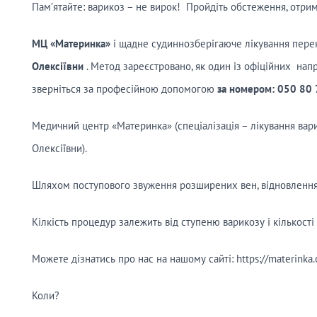
Пам’ятайте: варикоз – не вирок! Пройдіть обстеження, отрим
МЦ
«Материнка»
і щадне судиннозберігаюче лікування пер
Олексіївни
. Метод зареєстровано, як один із офіційних нап
зверніться за професійною допомогою
за номером:
050 80 
Медичний центр «Материнка» (спеціалізація – лікування ва
Олексіївни).
Шляхом поступового звуження розширених вен, відновлення р
Кілкість процедур залежить від ступеню варикозу і кількості
Можете дізнатись про нас на нашому сайті: https://materinka.
Коли?