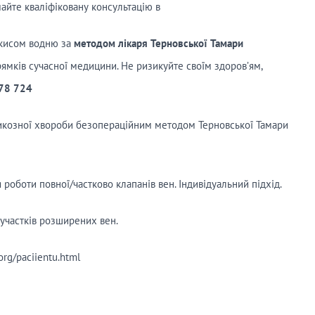
айте кваліфіковану консультацію в
екисом водню за
методом лікаря Терновської Тамари
рямків сучасної медицини. Не ризикуйте своїм здоров’ям,
78 724
рикозної хвороби безопераційним методом Терновської Тамари
оботи повної/частково клапанів вен. Індивідуальний підхід.
 участків розширених вен.
org/paciientu.html