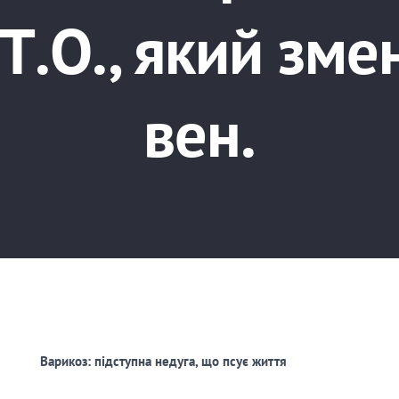
Т.О., який зм
вен.
Варикоз: підступна недуга, що псує життя