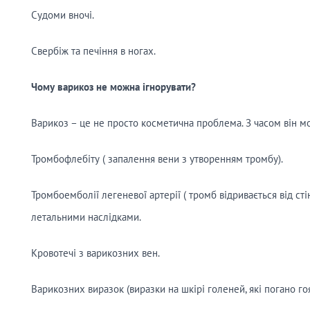
Судоми вночі.
Свербіж та печіння в ногах.
Чому варикоз не можна ігнорувати?
Варикоз – це не просто косметична проблема. З часом він м
Тромбофлебіту ( запалення вени з утворенням тромбу).
Тромбоемболії легеневої артерії ( тромб відривається від сті
летальними наслідками.
Кровотечі з варикозних вен.
Варикозних виразок (виразки на шкірі голеней, які погано гоя