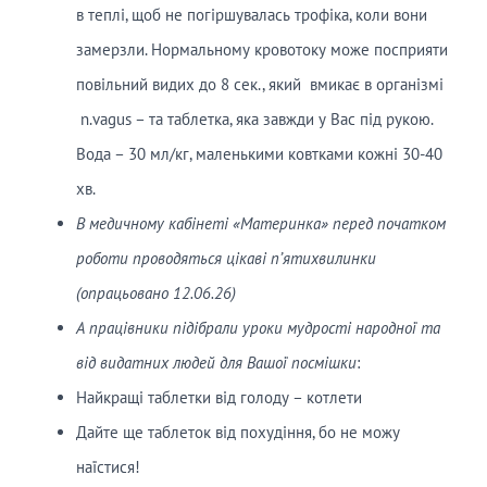
в теплі, щоб не погіршувалась трофіка, коли вони
замерзли. Нормальному кровотоку може посприяти
повільний видих до 8 сек., який вмикає в організмі
n.vagus – та таблетка, яка завжди у Вас під рукою.
Вода – 30 мл/кг, маленькими ковтками кожні 30-40
хв.
В медичному кабінеті «Материнка» перед початком
роботи проводяться цікаві п’ятихвилинки
(опрацьовано 12.06.26)
А працівники підібрали уроки мудрості народної та
від видатних людей для Вашої посмішки
:
Найкращі таблетки від голоду – котлети
Дайте ще таблеток від похудіння, бо не можу
наїстися!