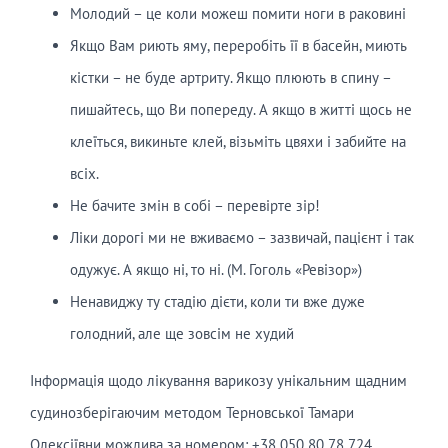
Молодий – це коли можеш помити ноги в раковині
Якщо Вам риють яму, переробіть її в басейн, миють
кістки – не буде артриту. Якщо плюють в спину –
пишайтесь, що Ви попереду. А якщо в житті щось не
клеїться, викиньте клей, візьміть цвяхи і забийте на
всіх.
Не бачите змін в собі – перевірте зір!
Ліки дорогі ми не вживаємо – зазвичай, пацієнт і так
одужує. А якщо ні, то ні. (М. Гоголь «Ревізор»)
Ненавиджу ту стадію дієти, коли ти вже дуже
голодний, але ще зовсім не худий
Інформація щодо лікування варикозу унікальним щадним
судинозберігаючим методом Терновської Тамари
Олексіївни можлива за номером: +38 050 80 78 724.