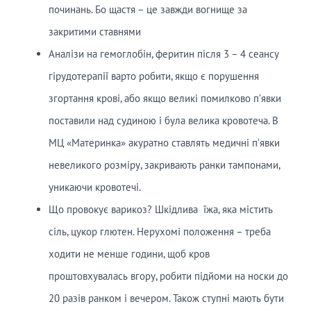
починань. Бо щастя – це завжди вогнище за
закритими ставнями
Аналізи на гемоглобін, феритин після 3 – 4 сеансу
гірудотерапії варто робити, якщо є порушення
згортання крові, або якщо великі помилково п’явки
поставили над судиною і була велика кровотеча. В
МЦ «Материнка» акуратно ставлять медичні п’явки
невеликого розміру, закривають ранки тампонами,
уникаючи кровотечі.
Що провокує варикоз? Шкідлива їжа, яка містить
сіль, цукор глютен. Нерухомі положення – треба
ходити не менше години, щоб кров
проштовхувалась вгору, робити підйоми на носки до
20 разів ранком і вечером. Також ступні мають бути