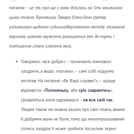
питання –
це те, про що з нами ділилась на 5ти хвилинках
цього тижня Терновська Тамара Олексіївна (автор
унікального щадного судиннозберігаючого методу лікування
варикозу шляхом звуження розширених вен до норми і
поліпшення стану клапанів вен
).
Говоримо: «все добре» – починають мимоволі
заздрити, а якщо: «погано», – самі собі кодуємо
негатив. На питання: «Як Ваші справи?», – краще
відповісти: «
Потихеньку
,
або
гріх скаржитись
».
Цікавляться, коли одружишся –
на все свій час
.
Людям також не можна казати про свої плани, якими
б добрими вони не були, тому що неконтрольований
сплеск заздрості може зробити засохлим зерно