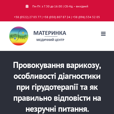
Skip
Пн.-Пт. з 7.30 до 16.00 | Сб.-Нд. – вихідний
to
+38 (0522) 27 03 77 | +38 (050) 807 87 24 | +38 (096) 534 52 05
content
Провокування варикозу,
особливості діагностики
при гірудотерапії та як
правильно відповісти на
незручні питання.